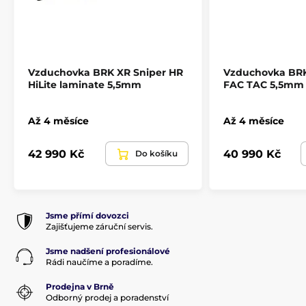
Maximální plnící tlak
190 BAR
Quickfill
Ano
Vzduchovka BRK XR Sniper HR
Vzduchovka BRK
HiLite laminate 5,5mm
FAC TAC 5,5mm
Až 4 měsíce
Až 4 měsíce
42 990 Kč
40 990 Kč
Do košíku
Jsme přímí dovozci
Zajišťujeme záruční servis.
Jsme nadšení profesionálové
Rádi naučíme a poradíme.
Prodejna v Brně
Odborný prodej a poradenství