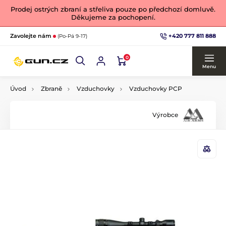
Prodej ostrých zbraní a střeliva pouze po předchozí domluvě.
Děkujeme za pochopení.
+420 777 811 888
Zavolejte nám
(Po-Pá 9-17)
0
Menu
Úvod
Zbraně
Vzduchovky
Vzduchovky PCP
Výrobce