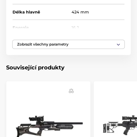
součástí balení.
Délka hlavně
424 mm
Ke vzduchovkám Air Arms doporučujeme
puškohledy
Optisan
nebo
Sightron
,
montáže
BKL
a samozřejmě diabolky
JSB Match
Energie
16 J
Diabolo
.
Hmotnost
2720 g
Zobrazit všechny parametry
Kapacita zásobníku
1 rana
Související produkty
Manometr
Ano
Mířidla
Ne
Montážní lišta
11 mm
Pažba
Monte Carlo
Materiál pažby
Buk