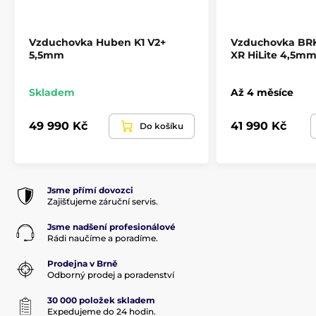
Maximální plnící tlak
190 BAR
Quickfill
Ano
Vzduchovka Huben K1 V2+
Vzduchovka BR
5,5mm
XR HiLite 4,5m
Skladem
Až 4 měsíce
49 990 Kč
41 990 Kč
Do košíku
Jsme přímí dovozci
Zajišťujeme záruční servis.
Jsme nadšení profesionálové
Rádi naučíme a poradíme.
Prodejna v Brně
Odborný prodej a poradenství
30 000 položek skladem
Expedujeme do 24 hodin.