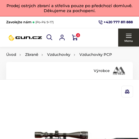
Prodej ostrých zbraní a střeliva pouze po předchozí domluvě.
Děkujeme za pochopení.
+420 777 811 888
Zavolejte nám
(Po-Pá 9-17)
0
Menu
Úvod
Zbraně
Vzduchovky
Vzduchovky PCP
Výrobce