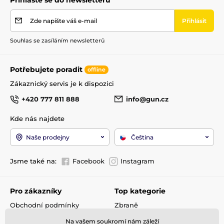
Kategorie zbraně
D
Zde napište váš e-mail
Přihlásit
Výrobce hlavně
Lothar Walther
Souhlas se zasíláním newsletterů
Na ZP
ne
Potřebujete poradit
offline
Zákaznický servis je k dispozici
+420 777 811 888
info@gun.cz
Kde nás najdete
Naše prodejny
Čeština
Jsme také na:
Facebook
Instagram
Pro zákazníky
Top kategorie
Obchodní podmínky
Zbraně
Doprava a platba
Optika
Na vašem soukromí nám záleží