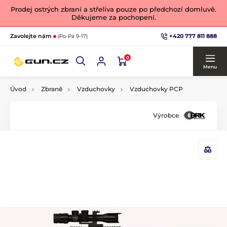
Prodej ostrých zbraní a střeliva pouze po předchozí domluvě.
Děkujeme za pochopení.
+420 777 811 888
Zavolejte nám
(Po-Pá 9-17)
0
Menu
Úvod
Zbraně
Vzduchovky
Vzduchovky PCP
Výrobce