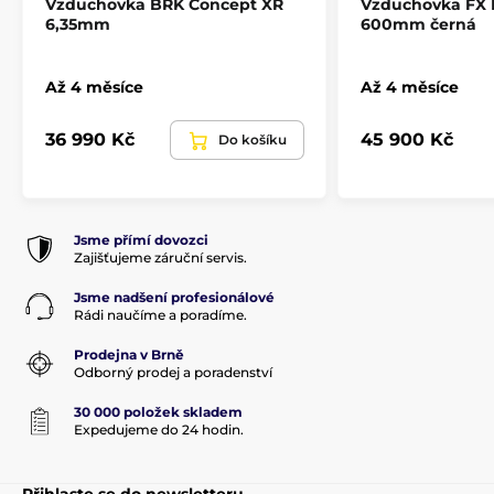
Mířidla
Ne
Vzduchovka BRK Concept XR
Vzduchovka FX 
6,35mm
600mm černá
Montážní lišta
Picatinny (weaver)
Až 4 měsíce
Až 4 měsíce
Objem kartuše
480 cm3
36 990 Kč
45 900 Kč
Do košíku
Pažba
Tactical
Materiál pažby
Polymer
Jsme přímí dovozci
Zajišťujeme záruční servis.
Maximální plnící tlak
230 BAR
Jsme nadšení profesionálové
Rádi naučíme a poradíme.
Pojistka
ano
Prodejna v Brně
Odborný prodej a poradenství
Quickfill
ano
30 000 položek skladem
Expedujeme do 24 hodin.
Regulátor
Ano
Přihlaste se do newsletteru