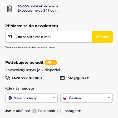
Quickfill
Ano
30 000 položek skladem
Expedujeme do 24 hodin.
Regulátor
Ano
Přihlaste se do newsletteru
Kategorie zbraně
D
Zde napište váš e-mail
Přihlásit
Výrobce hlavně
Lothar Walther
Souhlas se zasíláním newsletterů
Potřebujete poradit
offline
Zákaznický servis je k dispozici
+420 777 811 888
info@gun.cz
Kde nás najdete
Naše prodejny
Čeština
Jsme také na:
Facebook
Instagram