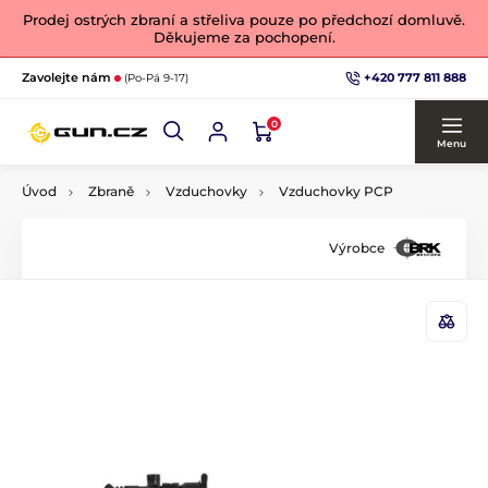
Prodej ostrých zbraní a střeliva pouze po předchozí domluvě.
Děkujeme za pochopení.
+420 777 811 888
Zavolejte nám
(Po-Pá 9-17)
0
Menu
Úvod
Zbraně
Vzduchovky
Vzduchovky PCP
Výrobce