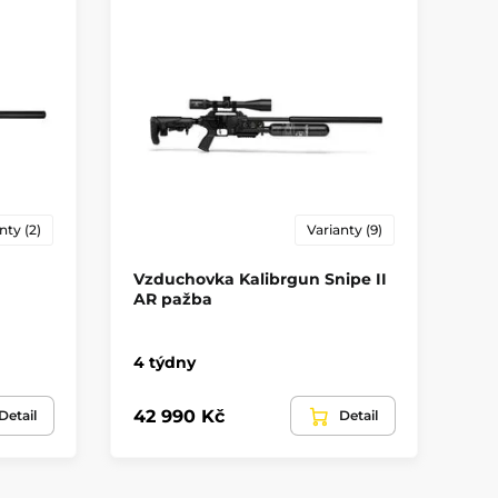
nty (2)
Varianty (9)
Vzduchovka Kalibrgun Snipe II
Vz
AR pažba
Be
Sk
4 týdny
20
42 990 Kč
Detail
Detail
18