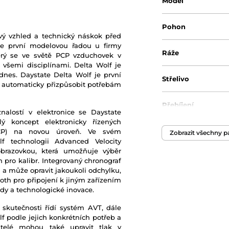
Model
Pohon
vý vzhled a technický náskok před
je první modelovou řadou u firmy
Ráže
který se ve světě PCP vzduchovek v
č všemi disciplínami. Delta Wolf je
 dnes. Daystate Delta Wolf je první
Střelivo
e automaticky přizpůsobit potřebám
Přebíjení
nalostí v elektronice se Daystate
 koncept elektronicky řízených
Délka
PCP) na novou úroveň. Ve svém
Zobrazit všechny 
f technologii Advanced Velocity
brazovkou, která umožňuje výběr
Délka hlavně
 pro kalibr. Integrovaný chronograf
a může opravit jakoukoli odchylku,
oth pro připojení k jiným zařízením
Energie
ady a technologické inovace.
 skutečnosti řídí systém AVT, dále
Hmotnost
 podle jejich konkrétních potřeb a
vatelé mohou také upravit tlak v