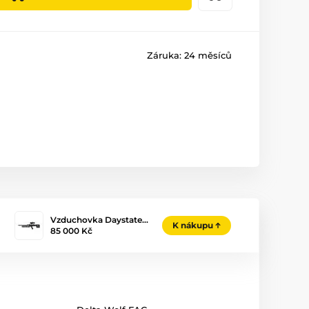
Záruka:
24 měsíců
Vzduchovka Daystate…
K nákupu
85 000 Kč