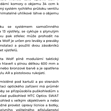
Kapacita zásobník
undární komory o objemu 34 ccm k
ený systém rychlého průtoku ventilu
odnímatelné uhlíkové láhve o objemu
Manometr
bníku se systémem samočinného
Mířidla
13 výstřely, se cykluje s plynulým
áku pak střelec může prohodit na
Wolf je určen pro leváky a praváky
Montážní lišta
nstalaci a použití dvou zásobníků
t výstřelů.
Objem kartuše
a Wolf plně modulární taktický
ro hlaveň s plnou délkou 600 mm a
Pažba
é nebo bronzové barvě a je opatřena
u AR a pistolovou rukojetí.
Materiál pažby
 umístěné pod kartuší a po stranách
alaci optického zařízení má průměr
aby se přizpůsobila puškohledům s
Maximální plnící tl
říklad puškohled MTC Optics SWAT
škohled s velkým objektivem a nebo
Quickfill
žné provést úpravy lícnice a botky,
ivního volitelného příslušenství