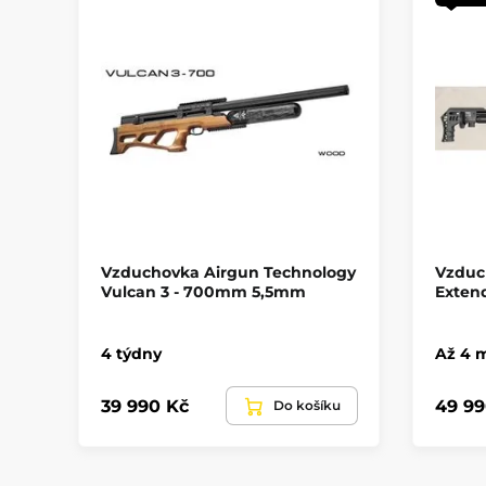
Vzduchovka Airgun Technology
Vzduc
Vulcan 3 - 700mm 5,5mm
Exten
4 týdny
Až 4 
39 990 Kč
49 99
Do košíku