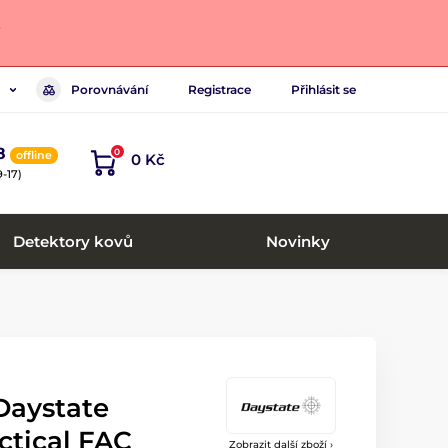
.
Porovnávání
Registrace
Přihlásit se
8
0
offline
0 Kč
-17)
Detektory kovů
Novinky
Daystate
ctical FAC
Zobrazit další zboží ›