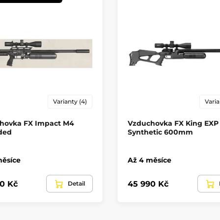
Varianty (4)
Varia
hovka FX Impact M4
Vzduchovka FX King EXP
ded
Synthetic 600mm
měsíce
Až 4 měsíce
0 Kč
45 990 Kč
Detail