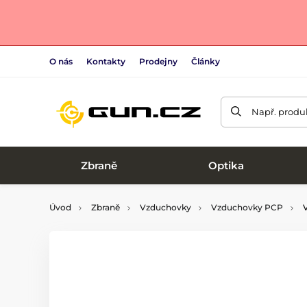
O nás
Kontakty
Prodejny
Články
Např. produk
Zbraně
Optika
Úvod
Zbraně
Vzduchovky
Vzduchovky PCP
V