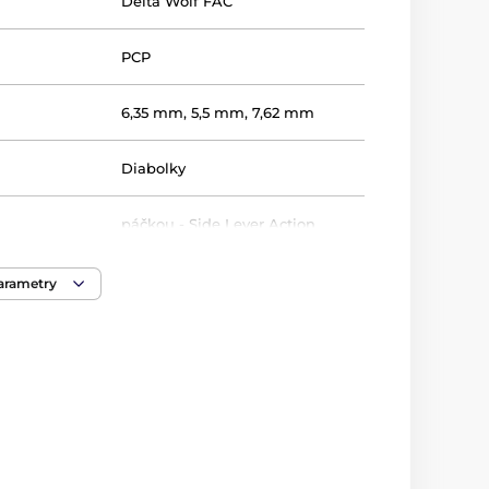
Delta Wolf FAC
PCP
6,35 mm
,
5,5 mm
,
7,62 mm
Diabolky
páčkou - Side Lever Action
842 mm
parametry
600 mm
130 J
,
83 J
,
91 J
3300 g