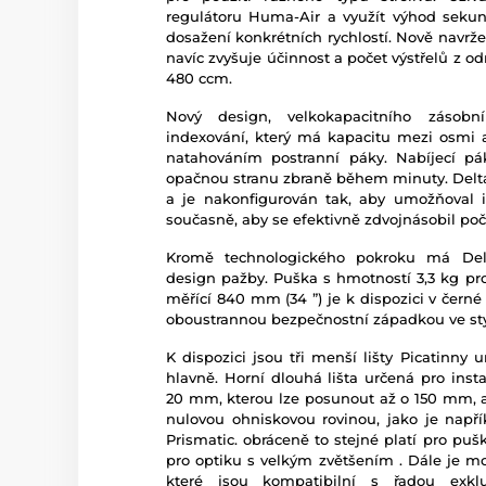
regulátoru Huma-Air a využít výhod sek
dosažení konkrétních rychlostí. Nově navrž
navíc zvyšuje účinnost a počet výstřelů z 
480 ccm.
Nový design, velkokapacitního záso
indexování, který má kapacitu mezi osmi a 
natahováním postranní páky. Nabíjecí p
opačnou stranu zbraně během minuty. Delta 
a je nakonfigurován tak, aby umožňoval i
současně, aby se efektivně zdvojnásobil poče
Kromě technologického pokroku má Delt
design pažby. Puška s hmotností 3,3 kg p
měřící 840 mm (34 ”) je k dispozici v čern
oboustrannou bezpečnostní západkou ve styl
K dispozici jsou tři menší lišty Picatinny
hlavně. Horní dlouhá lišta určená pro inst
20 mm, kterou lze posunout až o 150 mm, 
nulovou ohniskovou rovinou, jako je nap
Prismatic. obráceně to stejné platí pro pu
pro optiku s velkým zvětšením . Dále je mo
které jsou kompatibilní s řadou exkluz