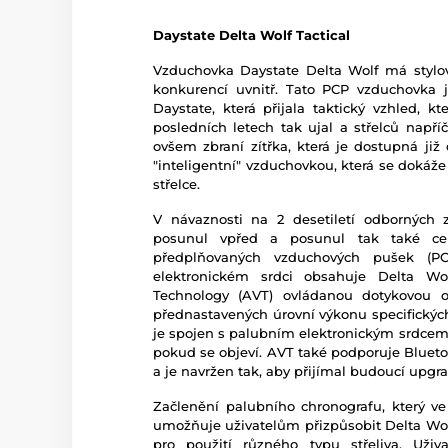
Daystate Delta Wolf Tactical
Vzduchovka Daystate Delta Wolf má stylo
konkurencí uvnitř. Tato PCP vzduchovka 
Daystate, která přijala taktický vzhled, 
posledních letech tak ujal a střelců napří
ovšem zbraní zítřka, která je dostupná již
"inteligentní" vzduchovkou, která se dokáž
střelce.
V návaznosti na 2 desetiletí odborných z
posunul vpřed a posunul tak také celý
předplňovaných vzduchových pušek (
elektronickém srdci obsahuje Delta Wol
Technology (AVT) ovládanou dotykovou o
přednastavených úrovní výkonu specifických
je spojen s palubním elektronickým srdcem 
pokud se objeví. AVT také podporuje Blueto
a je navržen tak, aby přijímal budoucí upgr
Začlenění palubního chronografu, který ve
umožňuje uživatelům přizpůsobit Delta Wolf
pro použití různého typu střeliva. Uži