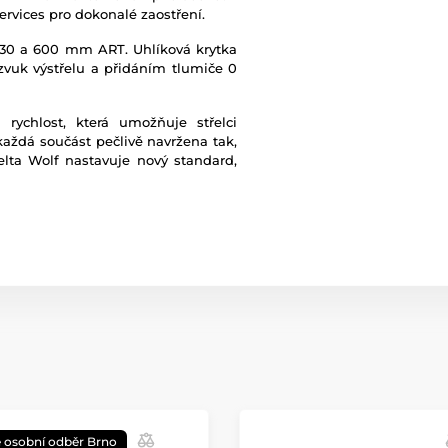
ervices pro dokonalé zaostření.
Regulátor
 430 a 600 mm ART. Uhlíková krytka
vuk výstřelu a přidáním tlumiče 0
Kategorie zbraně
 rychlost, která umožňuje střelci
Výrobce hlavně
a každá součást pečlivě navržena tak,
elta Wolf nastavuje nový standard,
Na ZP
 osobní odběr Brno