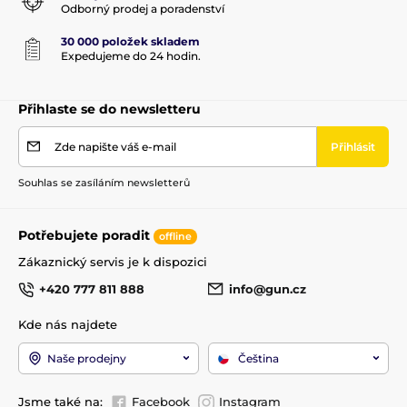
Odborný prodej a poradenství
- vzduchovku Daystate Wolverine R C type laminate
- 1ks zásobník
30 000 položek skladem
Kategorie zbraně
D
- Quickfill konektor
Expedujeme do 24 hodin.
Výrobce hlavně
Lothar Walther
Přihlaste se do newsletteru
Zde napište váš e-mail
Přihlásit
Souhlas se zasíláním newsletterů
Potřebujete poradit
offline
Zákaznický servis je k dispozici
+420 777 811 888
info@gun.cz
Kde nás najdete
Naše prodejny
Čeština
Jsme také na:
Facebook
Instagram