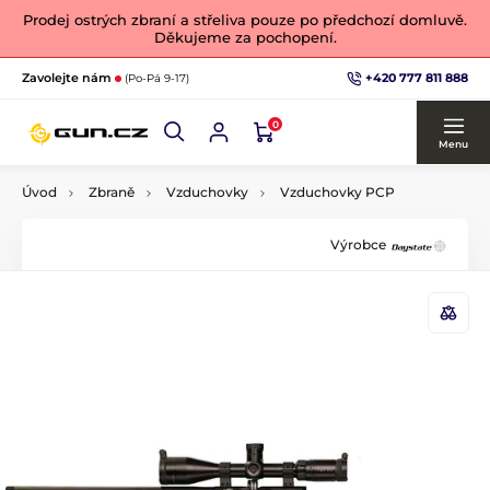
Prodej ostrých zbraní a střeliva pouze po předchozí domluvě.
Děkujeme za pochopení.
+420 777 811 888
Zavolejte nám
(Po-Pá 9-17)
0
Menu
Úvod
Zbraně
Vzduchovky
Vzduchovky PCP
Výrobce