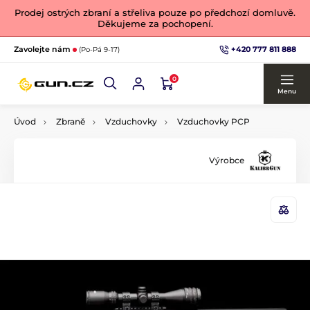
Prodej ostrých zbraní a střeliva pouze po předchozí domluvě.
Děkujeme za pochopení.
+420 777 811 888
Zavolejte nám
(Po-Pá 9-17)
0
Menu
Úvod
Zbraně
Vzduchovky
Vzduchovky PCP
Výrobce