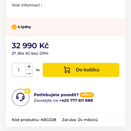
Více informací ›
4 týdny
32 990 Kč
27 264 Kč bez DPH
Do košíku
ks
Potřebujete poradit?
offline
Zavolejte na
+420 777 811 888
Kód produktu:
KBG028
Záruka:
24 měsíců