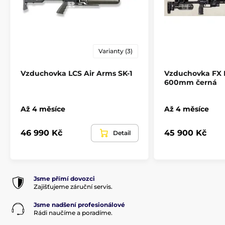
Mířidla
Ne
Montážní lišta
Picatinny (weaver)
Varianty (3)
Objem kartuše
250 cm3
Vzduchovka LCS Air Arms SK-1
Vzduchovka FX 
Pažba
Bullpup
600mm černá
Materiál pažby
Ořech
Až 4 měsíce
Až 4 měsíce
Maximální plnící tlak
300 BAR
46 990 Kč
45 900 Kč
Detail
Quickfill
Ano
Jsme přímí dovozci
Regulátor
Ano
Zajišťujeme záruční servis.
Jsme nadšení profesionálové
Kategorie zbraně
D
Rádi naučíme a poradíme.