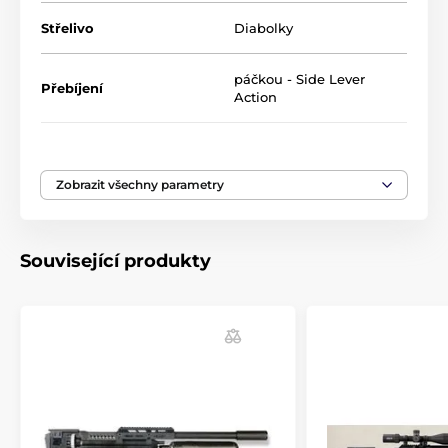
Vzduchovka nemá klasická mířidla, ale je
Střelivo
Diabolky
vybavená weaver/picatinny lištou o délce
150mm.
páčkou - Side Lever
Přebíjení
Action
Délka
775 mm
Zobrazit všechny parametry
Délka hlavně
450 mm
Energie
40 J
Související produkty
Hmotnost
3200 g
Kapacita zásobníku
14 ran
Manometr
Ano