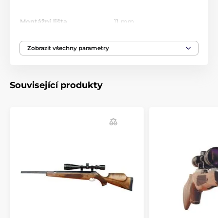
Montážní lišta
11 mm
Pažba
Monte Carlo
Zobrazit všechny parametry
Materiál pažby
Buk
Související produkty