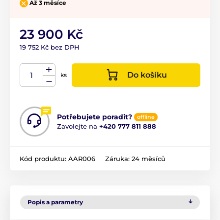
Až 3 měsíce
23 900 Kč
19 752 Kč bez DPH
Do košíku
ks
Potřebujete poradit?
offline
Zavolejte na
+420 777 811 888
Kód produktu:
AAR006
Záruka:
24 měsíců
Popis a parametry