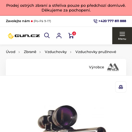
Prodej ostrých zbraní a střeliva pouze po předchozí domluvě.
Děkujeme za pochopení.
+420 777 811 888
Zavolejte nám
(Po-Pá 9-17)
0
Menu
Úvod
Zbraně
Vzduchovky
Vzduchovky pružinové
Výrobce