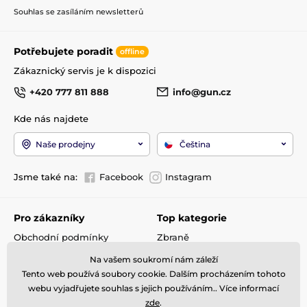
Souhlas se zasíláním newsletterů
Potřebujete poradit
offline
Zákaznický servis je k dispozici
+420 777 811 888
info@gun.cz
Kde nás najdete
Naše prodejny
Čeština
Jsme také na:
Facebook
Instagram
Pro zákazníky
Top kategorie
Obchodní podmínky
Zbraně
Doprava a platba
Optika
Na vašem soukromí nám záleží
Reklamace
Střelivo
Tento web používá soubory cookie. Dalším procházením tohoto
Kontakty
Příslušenství
webu vyjadřujete souhlas s jejich používáním.. Více informací
GDPR
Detektory kovů
zde
.