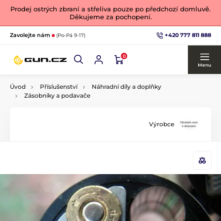
Prodej ostrých zbraní a střeliva pouze po předchozí domluvě.
Děkujeme za pochopení.
+420 777 811 888
Zavolejte nám
(Po-Pá 9-17)
0
Menu
Úvod
Příslušenství
Náhradní díly a doplňky
Zásobníky a podavače
Výrobce