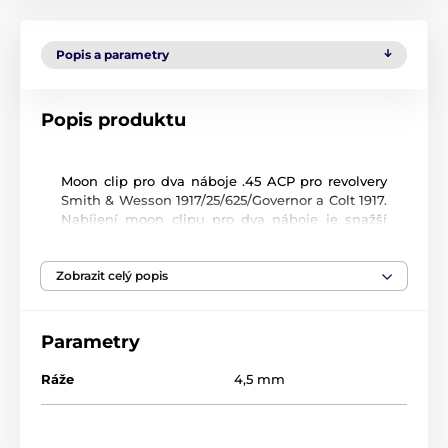
Popis a parametry
Popis produktu
Moon clip pro dva náboje .45 ACP pro revolvery
Smith & Wesson 1917/25/625/Governor a Colt 1917.
Nabíjení moon clipu pro dva náboje je snažší
než moon clipu pro kompletní zásobník. Balení
obsahuje 3 kusy, takže pro kompletní zásobník
Zobrazit celý popis
(6 nábojů).
Parametry
Ráže
4,5 mm