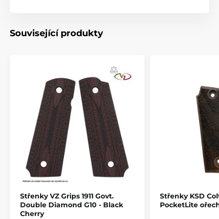
Produkt je zařazen v kategoriích
Související produkty
Pažby, pažbičky a střenky
Botky a lícnice
Střenky VZ Grips 1911 Govt.
Střenky KSD Co
Double Diamond G10 - Black
PocketLite ořec
Cherry