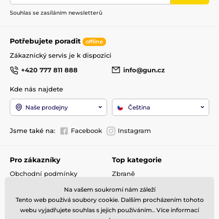
Souhlas se zasíláním newsletterů
Potřebujete poradit
offline
Zákaznický servis je k dispozici
+420 777 811 888
info@gun.cz
Kde nás najdete
Naše prodejny
Čeština
Jsme také na:
Facebook
Instagram
Pro zákazníky
Top kategorie
Obchodní podmínky
Zbraně
Doprava a platba
Optika
Na vašem soukromí nám záleží
Reklamace
Střelivo
Tento web používá soubory cookie. Dalším procházením tohoto
Kontakty
Příslušenství
webu vyjadřujete souhlas s jejich používáním.. Více informací