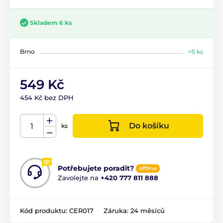
Skladem 6 ks
Brno
>5 ks
549 Kč
454 Kč bez DPH
Do košíku
ks
Potřebujete poradit?
offline
Zavolejte na
+420 777 811 888
Kód produktu:
CER017
Záruka:
24 měsíců