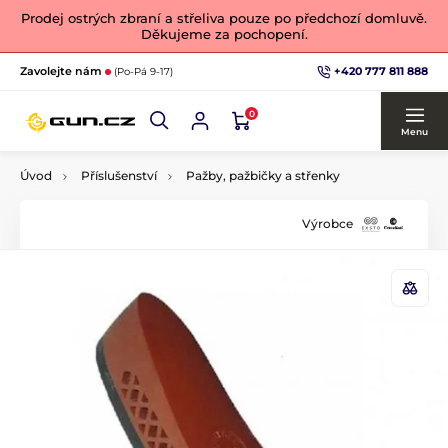
Prodej ostrých zbraní a střeliva pouze po předchozí domluvě.
Děkujeme za pochopení.
+420 777 811 888
Zavolejte nám
(Po-Pá 9-17)
0
Menu
Úvod
Příslušenství
Pažby, pažbičky a střenky
Výrobce