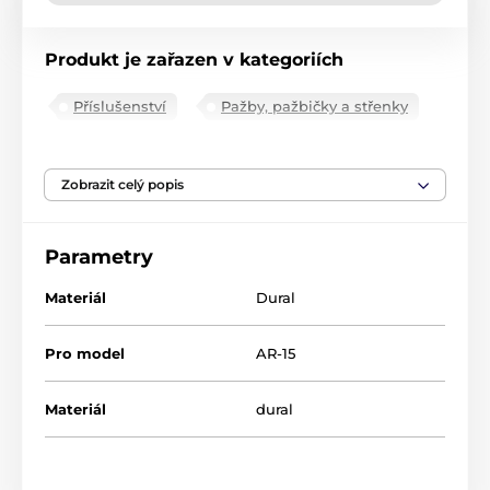
Produkt je zařazen v kategoriích
Příslušenství
Pažby, pažbičky a střenky
Pažby pro dlouhé zbraně
Příslušenství
Zobrazit celý popis
Parametry
Materiál
Dural
Pro model
AR-15
Materiál
dural