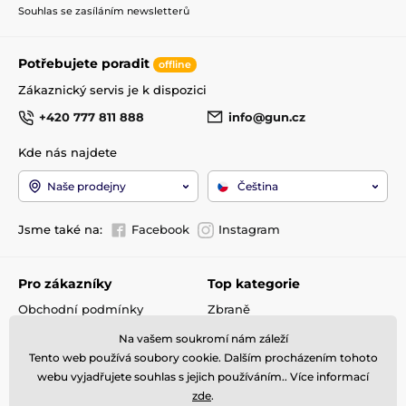
Souhlas se zasíláním newsletterů
Potřebujete poradit
offline
Zákaznický servis je k dispozici
+420 777 811 888
info@gun.cz
Kde nás najdete
Naše prodejny
Čeština
Jsme také na:
Facebook
Instagram
Pro zákazníky
Top kategorie
Obchodní podmínky
Zbraně
Doprava a platba
Optika
Na vašem soukromí nám záleží
Reklamace
Střelivo
Tento web používá soubory cookie. Dalším procházením tohoto
Kontakty
Příslušenství
webu vyjadřujete souhlas s jejich používáním.. Více informací
zde
.
GDPR
Detektory kovů