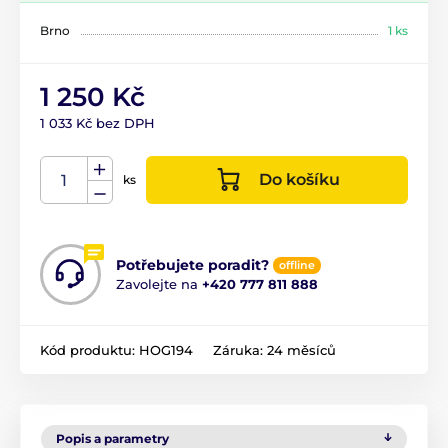
Brno
1 ks
1 250 Kč
1 033 Kč bez DPH
Do košíku
ks
Potřebujete poradit?
offline
Zavolejte na
+420 777 811 888
Kód produktu:
HOG194
Záruka:
24 měsíců
Popis a parametry