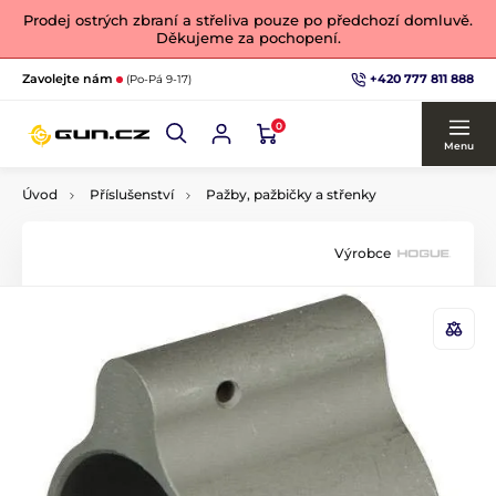
Prodej ostrých zbraní a střeliva pouze po předchozí domluvě.
Děkujeme za pochopení.
+420 777 811 888
Zavolejte nám
(Po-Pá 9-17)
0
Menu
Úvod
Příslušenství
Pažby, pažbičky a střenky
Výrobce