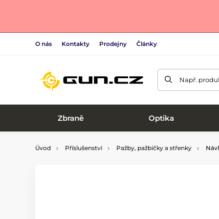
O nás
Kontakty
Prodejny
Články
Např. produk
Zbraně
Optika
Úvod
Příslušenství
Pažby, pažbičky a střenky
Návle