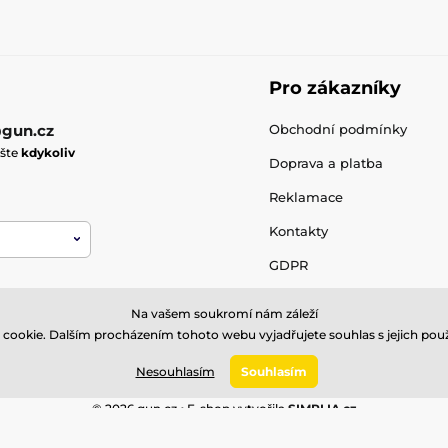
Pro zákazníky
gun.cz
Obchodní podmínky
ište
kdykoliv
Doprava a platba
Reklamace
Kontakty
GDPR
Na vašem soukromí nám záleží
cookie. Dalším procházením tohoto webu vyjadřujete souhlas s jejich použ
Nesouhlasím
Souhlasím
© 2026 gun.cz ⦁ E-shop vytvořila
SIMPLIA.cz