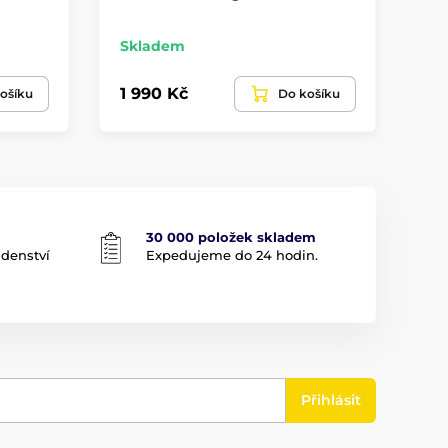
Skladem
Sk
1 990 Kč
1 
ošíku
Do košíku
30 000 položek skladem
adenství
Expedujeme do 24 hodin.
Přihlásit