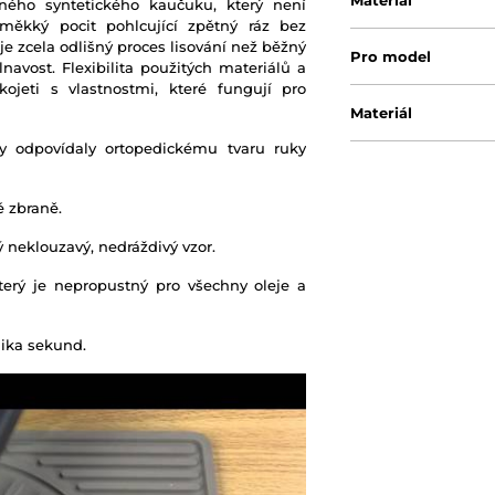
Materiál
ného syntetického kaučuku, který není
 měkký pocit pohlcující zpětný ráz bez
e zcela odlišný proces lisování než běžný
Pro model
vost. Flexibilita použitých materiálů a
ojeti s vlastnostmi, které fungují pro
Materiál
by odpovídaly ortopedickému tvaru ruky
é zbraně.
 neklouzavý, nedráždivý vzor.
erý je nepropustný pro všechny oleje a
ika sekund.