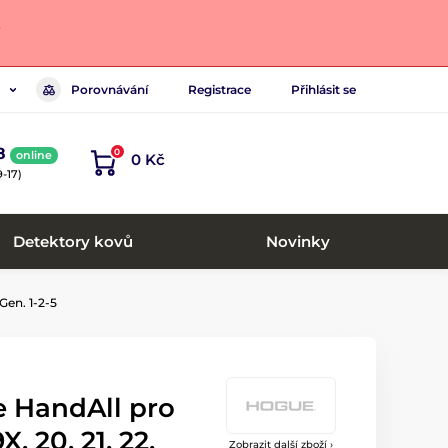
.
Porovnávání
Registrace
Přihlásit se
8
0
online
0 Kč
-17)
Detektory kovů
Novinky
 Gen. 1-2-5
 HandAll pro
X, 20, 21, 22,
Zobrazit další zboží ›