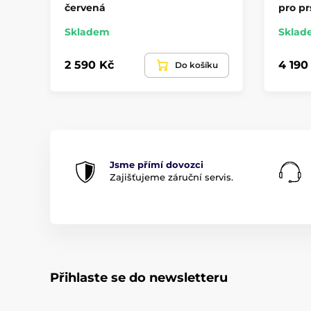
červená
pro pr
Skladem
Sklad
2 590 Kč
4 190
Do košíku
Jsme přímí dovozci
Zajišťujeme záruční servis.
Přihlaste se do newsletteru