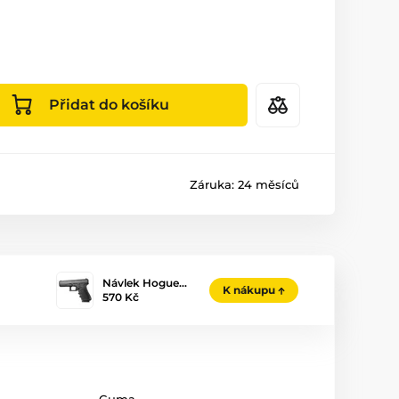
Přidat do košíku
Záruka:
24 měsíců
Návlek Hogue…
K nákupu
570 Kč