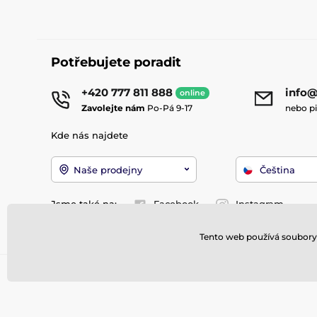
Potřebujete poradit
+420 777 811 888
info@
online
Zavolejte nám
Po-Pá 9-17
nebo p
Kde nás najdete
Naše prodejny
Čeština
Jsme také na:
Facebook
Instagram
Tento web používá soubory 