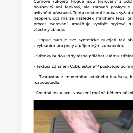
Gumové rukojeti Hogue jsou tvarovány z odol
houbovitý ani lepkavý, ale zároveň poskytuje
ovlivnění přesnosti. Tento moderní kaučuk vyžaduj
neopren, což má za následek mnohem lepší přilna
proces tvarování umožňuje vyrábět pryžové ruk
všechny zbraně.
- Hogue tvaruje své syntetické rukojeti tak a
s vybráním pro prsty a příjemným zdrsněním.
- Střenky budou vždy těsně přiléhat k rámu střeln
- Textura zdrsnění Cobblestone™ poskytuje účinný
- Tvarováno z moderního odolného kaučuku, kt
rozpouštědla.
- Snadná instalace. Nasazení možné během někol