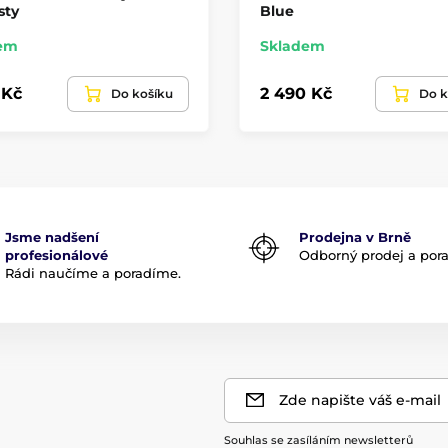
sty
Blue
em
Skladem
 Kč
2 490 Kč
Do košíku
Do k
Jsme nadšení
Prodejna v Brně
profesionálové
Odborný prodej a por
Rádi naučíme a poradíme.
Zde napište váš e-mail
Souhlas se zasíláním newsletterů