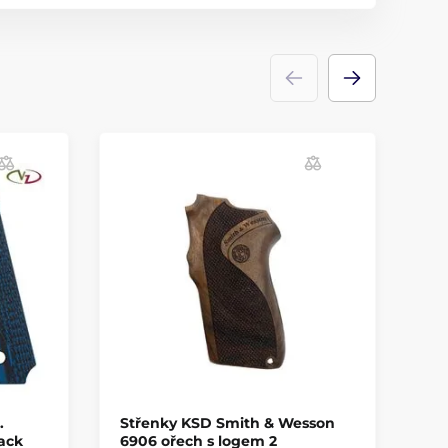
.
Střenky KSD Smith & Wesson
St
ack
6906 ořech s logem 2
oř