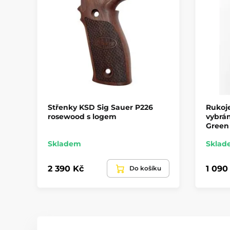
Střenky KSD Sig Sauer P226
Rukoje
rosewood s logem
vybrán
Green 
Skladem
Sklad
2 390 Kč
1 090
Do košíku