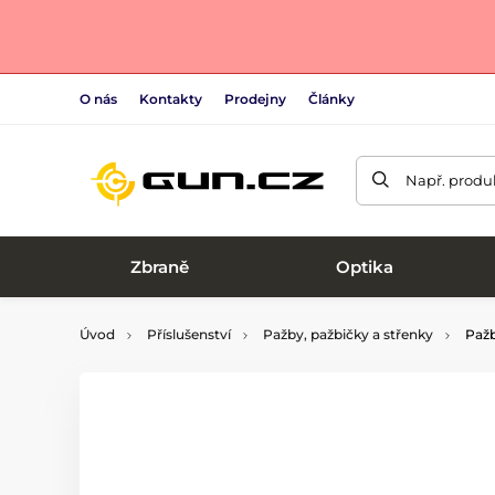
O nás
Kontakty
Prodejny
Články
Např. produk
Zbraně
Optika
Úvod
Příslušenství
Pažby, pažbičky a střenky
Pažb