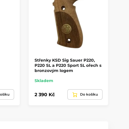
Střenky KSD Sig Sauer P220,
Ta
P220 SL a P220 Sport SL ořech s
HF
bronzovým logem
Skladem
Na
2 390 Kč
1 
ošíku
Do košíku