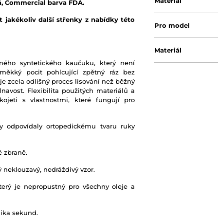
Materiál
á, Commercial barva FDA.
 jakékoliv další střenky z nabídky této
Pro model
Materiál
ného syntetického kaučuku, který není
 měkký pocit pohlcující zpětný ráz bez
e zcela odlišný proces lisování než běžný
vost. Flexibilita použitých materiálů a
ojeti s vlastnostmi, které fungují pro
by odpovídaly ortopedickému tvaru ruky
é zbraně.
 neklouzavý, nedráždivý vzor.
erý je nepropustný pro všechny oleje a
ika sekund.