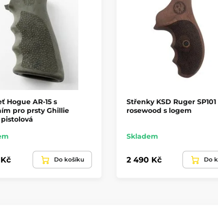
ť Hogue AR-15 s
Střenky KSD Ruger SP101
ím pro prsty Ghillie
rosewood s logem
pistolová
em
Skladem
 Kč
2 490 Kč
Do košíku
Do k