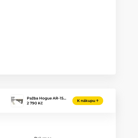
Pažba Hogue AR-15…
K nákupu
2 790 Kč