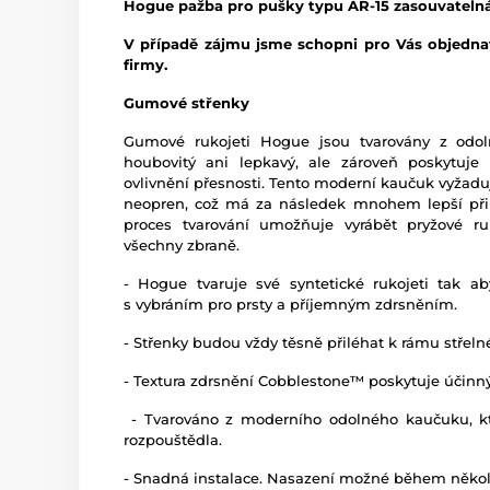
Hogue
pažba pro pušky typu
AR-15 zasouvateln
V případě zájmu jsme schopni pro Vás objednat
firmy.
Gumové střenky
Gumové rukojeti Hogue jsou tvarovány z odol
houbovitý ani lepkavý, ale zároveň poskytuje
ovlivnění přesnosti. Tento moderní kaučuk vyžaduj
neopren, což má za následek mnohem lepší přilna
proces tvarování umožňuje vyrábět pryžové ruk
všechny zbraně.
- Hogue tvaruje své syntetické rukojeti tak a
s vybráním pro prsty a příjemným zdrsněním.
- Střenky budou vždy těsně přiléhat k rámu střeln
- Textura zdrsnění Cobblestone™ poskytuje účinný
- Tvarováno z moderního odolného kaučuku, kt
rozpouštědla.
- Snadná instalace. Nasazení možné během někol