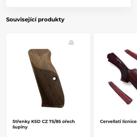
odpovídaly ortopedickému tvaru ruky s vybráním pro
prsty a příjemným zdrsněním.
Související produkty
- Střenky budou vždy těsně přiléhat k rámu střelné
zbraně.
- Textura zdrsnění Cobblestone™ poskytuje účinný
neklouzavý, nedráždivý vzor.
- Tvarováno z moderního odolného kaučuku, který je
nepropustný pro všechny oleje a rozpouštědla.
- Snadná instalace. Nasazení možné během několika
sekund.
- poskytuje roky spolehlivé služby.
- Barvy: černá, OD Green, Flat Dark Earh , fialová,
růžová, Aqua, red lava,...
Střenky KSD CZ 75/85 ořech
Cervellati lícnic
Produkt je zařazen v kategoriích
šupiny
Příslušenství
Pažby, pažbičky a střenky