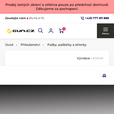
Prodej ostrých zbraní a střeliva pouze po předchozí domluvě.
Děkujeme za pochopení.
+420 777 811 888
Zavolejte nám
(Po-Pá 9-17)
0
Menu
Úvod
Příslušenství
Pažby, pažbičky a střenky
Výrobce