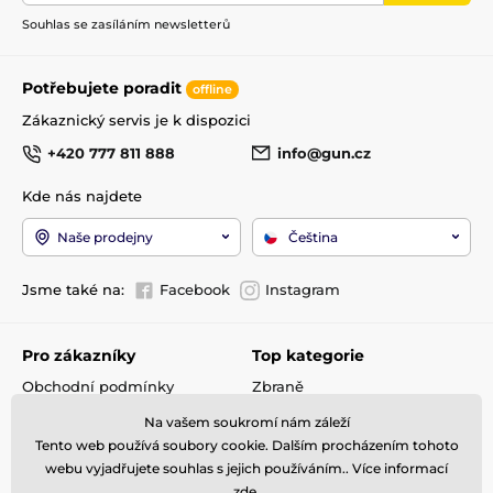
Souhlas se zasíláním newsletterů
Potřebujete poradit
offline
Zákaznický servis je k dispozici
+420 777 811 888
info@gun.cz
Kde nás najdete
Naše prodejny
Čeština
Jsme také na:
Facebook
Instagram
Pro zákazníky
Top kategorie
Obchodní podmínky
Zbraně
Doprava a platba
Optika
Na vašem soukromí nám záleží
Reklamace
Střelivo
Tento web používá soubory cookie. Dalším procházením tohoto
Kontakty
Příslušenství
webu vyjadřujete souhlas s jejich používáním.. Více informací
zde
.
GDPR
Detektory kovů