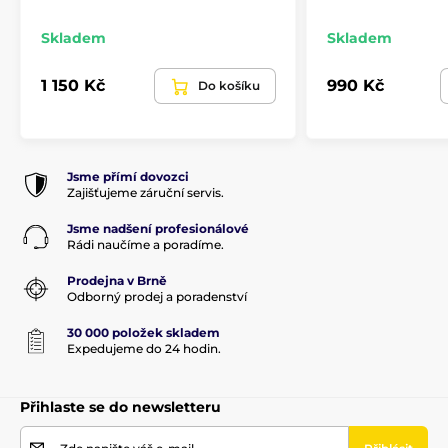
nepropustný pro všechny oleje a rozpouštědla.
Skladem
Skladem
- Snadná instalace. Nasazení možné během několika
sekund.
1 150 Kč
990 Kč
Do košíku
- poskytuje roky spolehlivé služby.
- Barvy: černá, OD Green, Flat Dark Earh , fialová,
růžová, Aqua, red lava,...
Jsme přímí dovozci
Zajišťujeme záruční servis.
Produkt je zařazen v kategoriích
Jsme nadšení profesionálové
Rádi naučíme a poradíme.
Příslušenství
Pažby, pažbičky a střenky
Prodejna v Brně
Odborný prodej a poradenství
Pažby pro dlouhé zbraně
Příslušenství
30 000 položek skladem
Expedujeme do 24 hodin.
Přihlaste se do newsletteru