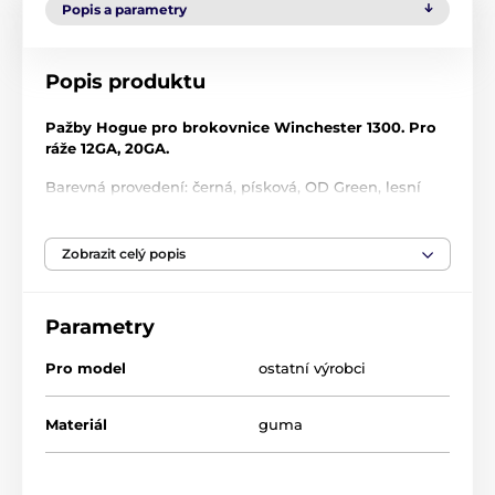
Popis a parametry
Popis produktu
Pažby Hogue pro brokovnice Winchester 1300. Pro
ráže 12GA, 20GA.
Barevná provedení: černá, písková, OD Green, lesní
"maskování"
Uvedená cena je pouze orientační!
Cena pažby se
Zobrazit celý popis
odvíjí podle specifikací Vaší zbraně a Vašich
požadavků.
Parametry
Ráže: 12GA/20GA
Barva pažby: černá/písková/OD Green/zombie
Pro model
ostatní výrobci
zelená/Less lethal
Materiál
guma
Pažba: předpažbí/pažba/pistolová rukojeť/sada -
pažba+předpažbí
V případě zájmu jsme schopni pro Vás objednat