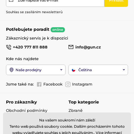
Zde napište váš e-mail
Přihlásit
Souhlas se zasíláním newsletterů
Potřebujete poradit
online
Zákaznický servis je k dispozici
+420 777 811 888
info@gun.cz
Kde nás najdete
Naše prodejny
Čeština
Jsme také na:
Facebook
Instagram
Pro zákazníky
Top kategorie
Obchodní podmínky
Zbraně
Doprava a platba
Optika
Na vašem soukromí nám záleží
Reklamace
Střelivo
Tento web používá soubory cookie. Dalším procházením tohoto
Kontakty
Příslušenství
webu vyjadřujete souhlas s jejich používáním.. Více informací