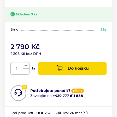
Skladem 3 ks
Brno
3 ks
2 790 Kč
2 306 Kč bez DPH
Do košíku
ks
Potřebujete poradit?
offline
Zavolejte na
+420 777 811 888
Kód produktu:
HOG262
Záruka:
24 měsíců