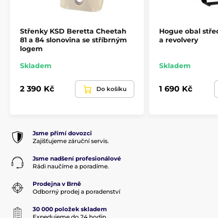
Produkt je zařazen v kategoriích
Střenky KSD Beretta Cheetah
Hogue obal střed
81 a 84 slonovina se stříbrným
a revolvery
Příslušenství
Pažby, pažbičky a střenky
logem
Pažby pro dlouhé zbraně
Skladem
Skladem
2 390 Kč
1 690 Kč
Do košíku
Jsme přímí dovozci
Zajišťujeme záruční servis.
Jsme nadšení profesionálové
Rádi naučíme a poradíme.
Prodejna v Brně
Odborný prodej a poradenství
30 000 položek skladem
Expedujeme do 24 hodin.