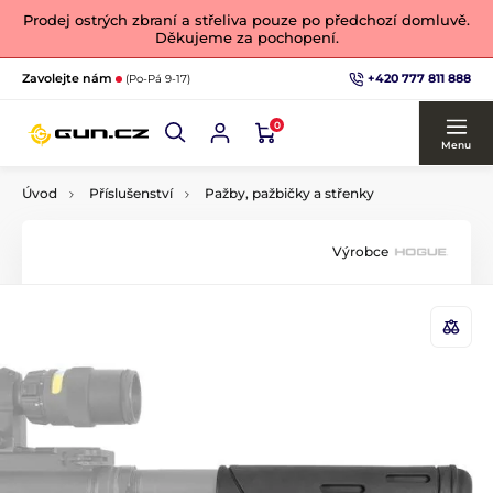
Prodej ostrých zbraní a střeliva pouze po předchozí domluvě.
Děkujeme za pochopení.
+420 777 811 888
Zavolejte nám
(Po-Pá 9-17)
0
Menu
Úvod
Příslušenství
Pažby, pažbičky a střenky
Výrobce