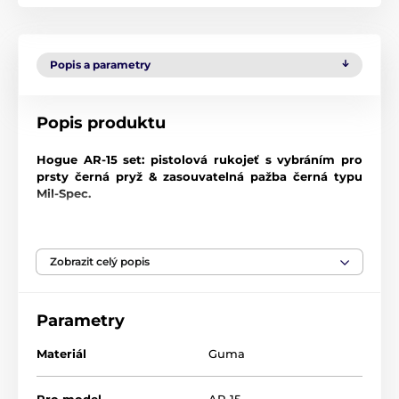
Popis a parametry
Popis produktu
Hogue AR-15 set: pistolová rukojeť s vybráním pro
prsty černá pryž & zasouvatelná pažba černá typu
Mil-Spec.
V případě zájmu jsme schopni pro Vás objednat
jakékoliv další střenky z nabídky této firmy.
Zobrazit celý popis
Gumové střenky
Gumové rukojeti Hogue jsou tvarovány z odolného
Parametry
syntetického kaučuku, který není houbovitý ani
lepkavý, ale zároveň poskytuje měkký pocit pohlcující
Materiál
Guma
zpětný ráz bez ovlivnění přesnosti. Tento moderní
kaučuk vyžaduje zcela odlišný proces lisování než
běžný neopren, což má za následek mnohem lepší
Pro model
AR-15