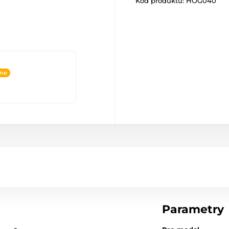
Kód produktu:
HOG040
ine
Parametry