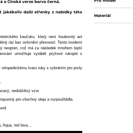
Pro model
á a Čínská verze barva černá.
 jakékoliv další střenky z nabídky této
Materiál
tetického kaučuku, který není houbovitý ani
ětný ráz bez ovlivnění přesnosti. Tento moderní
žný neopren, což má za následek mnohem lepší
tvarování umožňuje vyrábět pryžové rukojeti s
ly ortopedickému tvaru ruky s vybráním pro prsty
.
zavý, nedráždivý vzor.
opustný pro všechny oleje a rozpouštědla.
und.
, Aqua, red lava,...