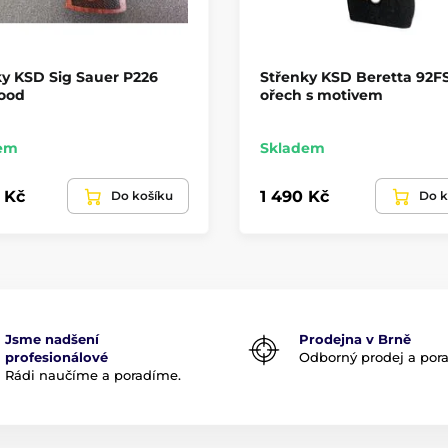
y KSD Sig Sauer P226
Střenky KSD Beretta 92F
ood
ořech s motivem
em
Skladem
 Kč
1 490 Kč
Do košíku
Do k
Jsme nadšení
Prodejna v Brně
profesionálové
Odborný prodej a por
Rádi naučíme a poradíme.