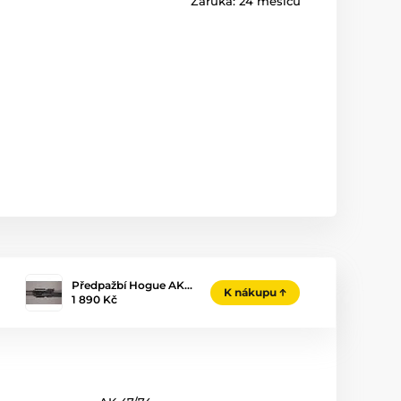
Záruka:
24 měsíců
Předpažbí Hogue AK…
K nákupu
1 890 Kč