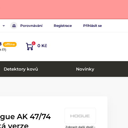
.
Porovnávání
Registrace
Přihlásit se
8
0
offline
0 Kč
-17)
Detektory kovů
Novinky
gue AK 47/74
ká verze
Zobrazit další zboží ›