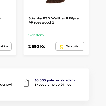
S
Střenky KSD Walther PPK/s a
St
PP rosewood 2
Co
s 
Skladem
Sk
2 590 Kč
1 
ošíku
Do košíku
30 000 položek skladem
adenství
Expedujeme do 24 hodin.