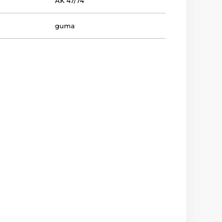
AK 47/74
guma