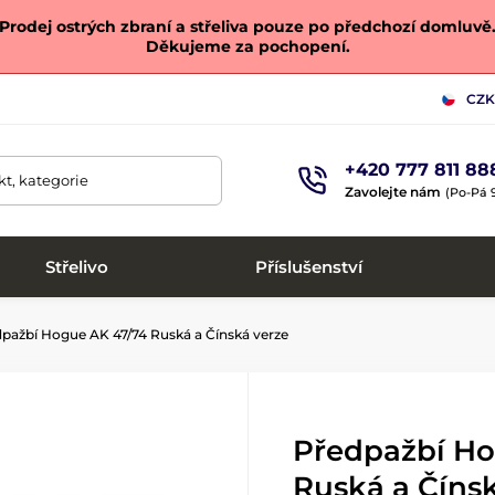
Prodej ostrých zbraní a střeliva pouze po předchozí domluvě
Děkujeme za pochopení.
CZK
+420 777 811 88
t, kategorie
Zavolejte nám
(Po-Pá 9
Střelivo
Příslušenství
pažbí Hogue AK 47/74 Ruská a Čínská verze
Předpažbí Ho
Ruská a Číns