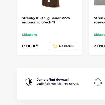
Střenky KSD Sig Sauer P226
Střenk
ergonomic ořech 12
rosew
Skladem
Sklad
1 990 Kč
2 090
Do košíku
Jsme přímí dovozci
Zajišťujeme záruční servis.