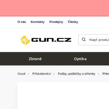
O nás
Kontakty
Prodejny
Články
Např. produk
Zbraně
Optika
Úvod
Příslušenství
Pažby, pažbičky a střenky
Před