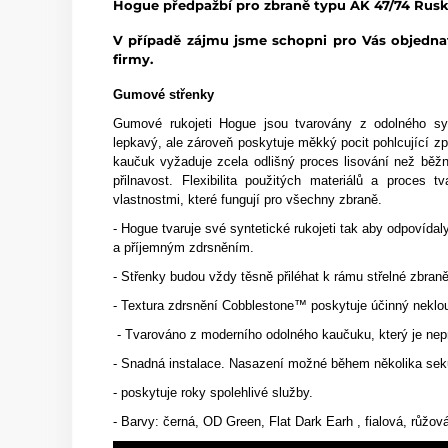
Hogue
předpažbí pro zbraně typu
AK 47/74 Rusk
V případě zájmu jsme schopni pro Vás objednat
firmy.
Gumové střenky
Gumové rukojeti Hogue jsou tvarovány z odolného syn
lepkavý, ale zároveň poskytuje měkký pocit pohlcující zp
kaučuk vyžaduje zcela odlišný proces lisování než bě
přilnavost. Flexibilita použitých materiálů a proces 
vlastnostmi, které fungují pro všechny zbraně.
- Hogue tvaruje své syntetické rukojeti tak aby odpovída
a příjemným zdrsněním.
- Střenky budou vždy těsně přiléhat k rámu střelné zbraně
- Textura zdrsnění Cobblestone™ poskytuje účinný neklou
- Tvarováno z moderního odolného kaučuku, který je nepr
- Snadná instalace. Nasazení možné během několika sek
- poskytuje roky spolehlivé služby.
- Barvy: černá, OD Green, Flat Dark Earh , fialová, růžová