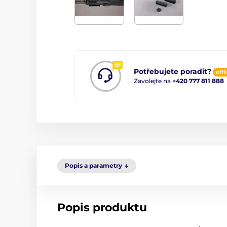
Potřebujete poradit?
offl
Zavolejte na
+420 777 811 888
Popis a parametry
Popis produktu