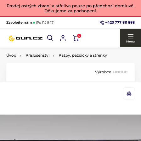
Prodej ostrých zbraní a střeliva pouze po předchozí domluvě.
Děkujeme za pochopení.
+420 777 811 888
Zavolejte nám
(Po-Pá 9-17)
0
Menu
Úvod
Příslušenství
Pažby, pažbičky a střenky
Výrobce