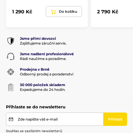
1 290 Kč
2 790 Kč
Do košíku
Jsme přímí dovozci
Zajišťujeme záruční servis.
Produkt je zařazen v kategoriích
Jsme nadšení profesionálové
Příslušenství
Pažby, pažbičky a střenky
Rádi naučíme a poradíme.
Pažby pro dlouhé zbraně
Příslušenství
Prodejna v Brně
Odborný prodej a poradenství
30 000 položek skladem
Expedujeme do 24 hodin.
Přihlaste se do newsletteru
Zde napište váš e-mail
Přihlásit
Souhlas se zasíláním newsletterů