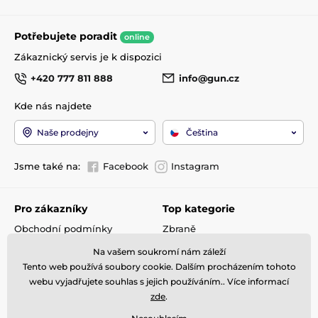
Potřebujete poradit
online
Zákaznický servis je k dispozici
+420 777 811 888
info@gun.cz
Kde nás najdete
Naše prodejny
Čeština
Jsme také na:
Facebook
Instagram
Pro zákazníky
Top kategorie
Obchodní podmínky
Zbraně
Doprava a platba
Optika
Na vašem soukromí nám záleží
Reklamace
Střelivo
Tento web používá soubory cookie. Dalším procházením tohoto
Kontakty
Příslušenství
webu vyjadřujete souhlas s jejich používáním.. Více informací
zde
.
GDPR
Detektory kovů