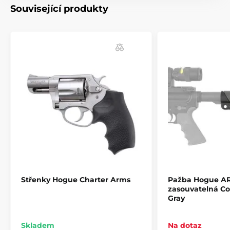
Související produkty
- Střenky budou vždy těsně přiléhat k rámu střelné
zbraně.
- Textura zdrsnění Cobblestone™ poskytuje účinný
neklouzavý, nedráždivý vzor.
- Tvarováno z moderního odolného kaučuku, který je
nepropustný pro všechny oleje a rozpouštědla.
- Snadná instalace. Nasazení možné během několika
sekund.
- poskytuje roky spolehlivé služby.
- Barvy: černá, OD Green, Flat Dark Earh , fialová,
růžová, Aqua, red lava,...
Střenky Hogue Charter Arms
Pažba Hogue AR
zasouvatelná Co
Gray
Skladem
Na dotaz