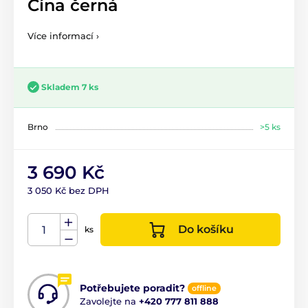
Čína černá
Více informací ›
Skladem 7 ks
Brno
>5 ks
3 690 Kč
3 050 Kč bez DPH
Do košíku
ks
Potřebujete poradit?
offline
Zavolejte na
+420 777 811 888