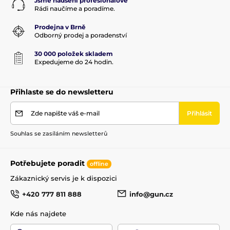
Jsme nadšení profesionálové
Rádi naučíme a poradíme.
Prodejna v Brně
Odborný prodej a poradenství
30 000 položek skladem
Expedujeme do 24 hodin.
Přihlaste se do newsletteru
Zde napište váš e-mail
Přihlásit
Souhlas se zasíláním newsletterů
Potřebujete poradit
offline
Zákaznický servis je k dispozici
+420 777 811 888
info@gun.cz
Kde nás najdete