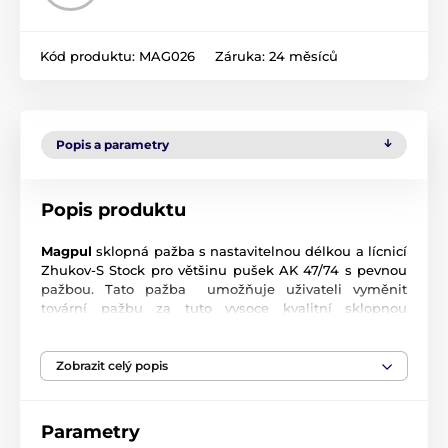
Kód produktu:
MAG026
Záruka:
24 měsíců
Popis a parametry
Popis produktu
Magpul
sklopná pažba s nastavitelnou délkou a lícnicí
Zhukov-S Stock pro většinu pušek AK 47/74 s pevnou
pažbou. Tato pažba umožňuje uživateli vyměnit
tovární pažbu za tuto vysoce kvalitní sklopnou
polymerovou pažbu. Blok závěsu se montuje přímo na
unikátní zadní rozhraní pušek se s přiloženým
hardwarem, který zajišťuje velmi robustní a spolehlivé
Zobrazit celý popis
uchycení.
Nekompromisní skládací pažba pro moderní pušky
Parametry
AK, Zhukov-S Stock se skládá doprava, má