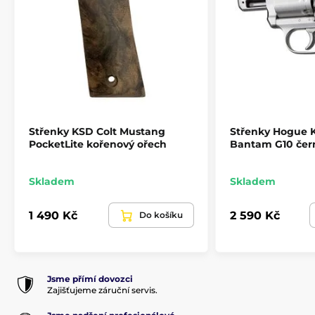
Příslušenství
Pažby, pažbičky a střenky
Pažby pro dlouhé zbraně
Příslušenství
Střenky KSD Colt Mustang
Střenky Hogue 
PocketLite kořenový ořech
Bantam G10 čer
Skladem
Skladem
1 490 Kč
2 590 Kč
Do košíku
Jsme přímí dovozci
Zajišťujeme záruční servis.