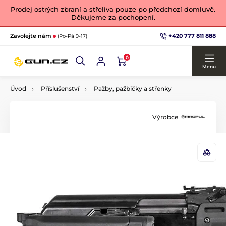
Prodej ostrých zbraní a střeliva pouze po předchozí domluvě.
Děkujeme za pochopení.
+420 777 811 888
Zavolejte nám
(Po-Pá 9-17)
0
Menu
Úvod
Příslušenství
Pažby, pažbičky a střenky
Výrobce