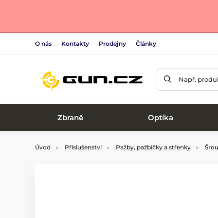
O nás
Kontakty
Prodejny
Články
Např. produk
Zbraně
Optika
Úvod
Příslušenství
Pažby, pažbičky a střenky
Šrou