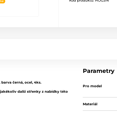
Kód produktu:
HOG314
ine
Parametry
barva černá, ocel, 4ks.
Pro model
akékoliv další střenky z nabídky této
Materiál