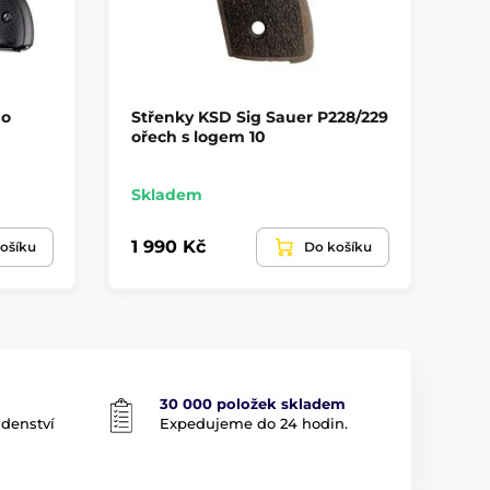
ho
Střenky KSD Sig Sauer P228/229
St
ořech s logem 10
La
Skladem
Sk
1 990 Kč
3 
ošíku
Do košíku
30 000 položek skladem
adenství
Expedujeme do 24 hodin.