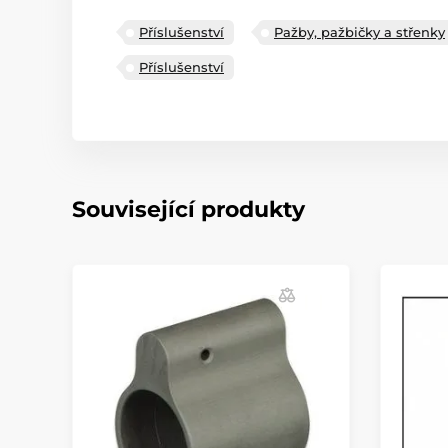
Příslušenství
Pažby, pažbičky a střenky
Příslušenství
Související produkty