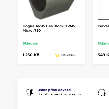
Hogue AR-15 Gas Block DPMS
Cervel
Micro .750
Skladem
Sklad
1 250 Kč
549 K
Do košíku
Jsme přímí dovozci
Zajišťujeme záruční servis.