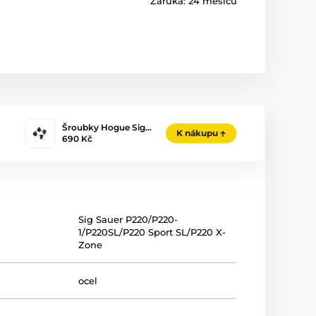
Záruka:
24 měsíců
Šroubky Hogue Sig…
K nákupu
690 Kč
Sig Sauer P220/P220-
1/P220SL/P220 Sport SL/P220 X-
Zone
ocel