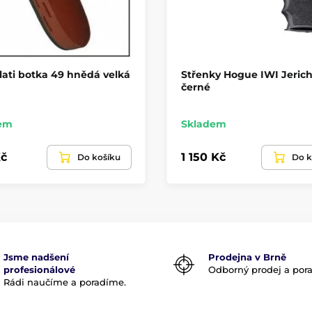
lati botka 49 hnědá velká
Střenky Hogue IWI Jeric
černé
em
Skladem
č
1 150 Kč
Do košíku
Do k
Jsme nadšení
Prodejna v Brně
profesionálové
Odborný prodej a por
Rádi naučíme a poradíme.