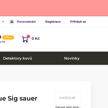
.
Porovnávání
Registrace
Přihlásit se
8
0
offline
0 Kč
-17)
Detektory kovů
Novinky
e Sig sauer
Zobrazit další zboží ›