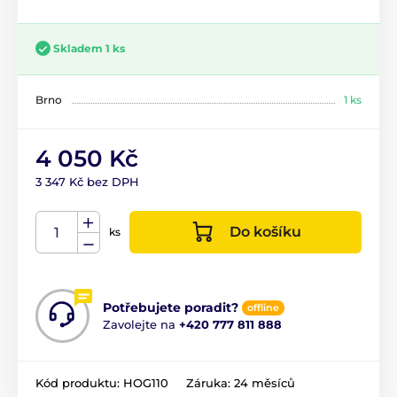
Skladem 1 ks
Brno
1 ks
4 050 Kč
3 347 Kč bez DPH
Do košíku
ks
Potřebujete poradit?
offline
Zavolejte na
+420 777 811 888
Kód produktu:
HOG110
Záruka:
24 měsíců