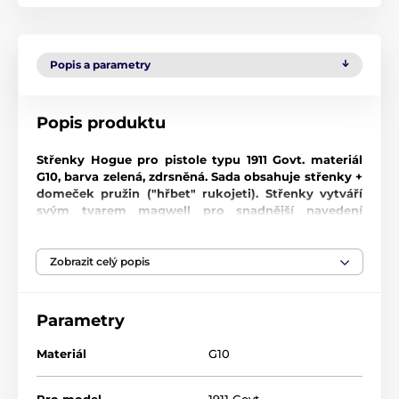
Popis a parametry
Popis produktu
Střenky Hogue pro pistole typu 1911 Govt. materiál
G10, barva zelená, zdrsněná. Sada obsahuje střenky +
domeček pružin ("hřbet" rukojeti). Střenky vytváří
svým tvarem magwell pro snadnější navedení
zásobníku do zbraně.
V případě zájmu jsme schopni pro Vás objednat
Zobrazit celý popis
jakékoliv další střenky z nabídky této firmy.
G10
Parametry
G10 je materiál vyrobený z vrstev skleněných vláken a
Materiál
G10
epoxidové pryskyřice, které jsou stlačovány za
obrovského tlaku a tepla. Výsledný materiál je velmi
lehký, ale neuvěřitelně silný a nepropustný pro
Pro model
1911 Govt.