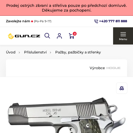
Prodej ostrých zbraní a střeliva pouze po předchozí domluvě.
Děkujeme za pochopení.
+420 777 811 888
Zavolejte nám
(Po-Pá 9-17)
0
Menu
Úvod
Příslušenství
Pažby, pažbičky a střenky
Výrobce