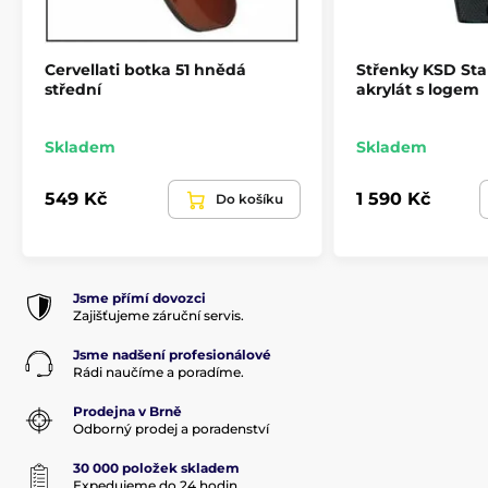
Cervellati botka 51 hnědá
Střenky KSD Sta
střední
akrylát s logem
Skladem
Skladem
549 Kč
1 590 Kč
Do košíku
Jsme přímí dovozci
Zajišťujeme záruční servis.
Jsme nadšení profesionálové
Rádi naučíme a poradíme.
Prodejna v Brně
Odborný prodej a poradenství
30 000 položek skladem
Expedujeme do 24 hodin.