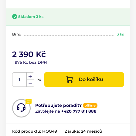
Skladem 3 ks
Brno
3 ks
2 390 Kč
1 975 Kč bez DPH
Do košíku
ks
Potřebujete poradit?
offline
Zavolejte na
+420 777 811 888
Kód produktu:
HOG491
Záruka:
24 měsíců