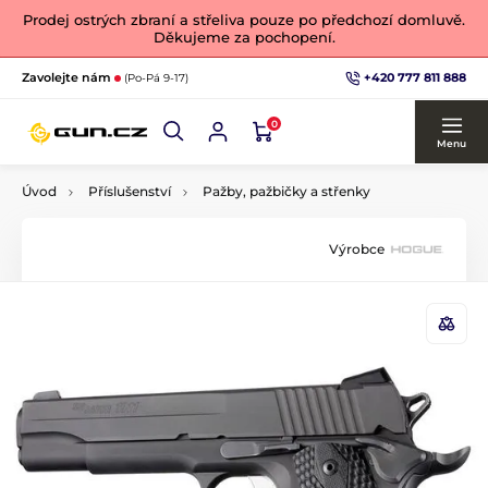
Prodej ostrých zbraní a střeliva pouze po předchozí domluvě.
Děkujeme za pochopení.
+420 777 811 888
Zavolejte nám
(Po-Pá 9-17)
0
Menu
Úvod
Příslušenství
Pažby, pažbičky a střenky
Výrobce