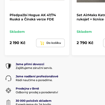
Produkt je zařazen v kategoriích
Předpažbí Hogue AK 47/74
Set AirMaks Katr
Ruská a Čínská verze FDE
rukojeť + lícnic
Příslušenství
Pažby, pažbičky a střenky
Střenky pro pistole
Skladem
Skladem
2 190 Kč
2 790 Kč
Do košíku
Jsme přímí dovozci
Zajišťujeme záruční servis.
Jsme nadšení profesionálové
Rádi naučíme a poradíme.
Prodejna v Brně
Odborný prodej a poradenství
30 000 položek skladem
Expedujeme do 24 hodin.