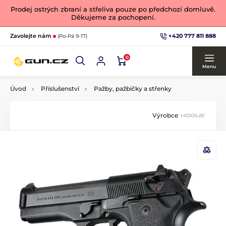
Prodej ostrých zbraní a střeliva pouze po předchozí domluvě.
Děkujeme za pochopení.
+420 777 811 888
Zavolejte nám
(Po-Pá 9-17)
0
Menu
Úvod
Příslušenství
Pažby, pažbičky a střenky
Výrobce