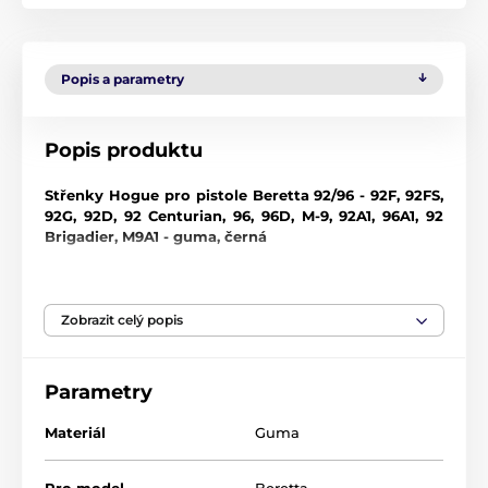
Popis a parametry
Popis produktu
Střenky Hogue pro pistole Beretta 92/96 - 92F, 92FS,
92G, 92D, 92 Centurian, 96, 96D, M-9, 92A1, 96A1, 92
Brigadier, M9A1 - guma, černá
V případě zájmu jsme schopni pro Vás objednat
jakékoliv další střenky z nabídky této firmy.
Zobrazit celý popis
Gumové střenky
Gumové rukojeti Hogue jsou tvarovány z odolného
Parametry
syntetického kaučuku, který není houbovitý ani
lepkavý, ale zároveň poskytuje měkký pocit pohlcující
Materiál
Guma
zpětný ráz bez ovlivnění přesnosti. Tento moderní
kaučuk vyžaduje zcela odlišný proces lisování než
běžný neopren, což má za následek mnohem lepší
Pro model
Beretta