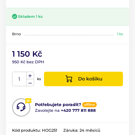
Skladem 1 ks
Brno
1 ks
1 150 Kč
950 Kč bez DPH
Do košíku
ks
Potřebujete poradit?
offline
Zavolejte na
+420 777 811 888
Kód produktu:
HOG251
Záruka:
24 měsíců