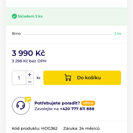
Skladem 2 ks
Brno
2 ks
3 990 Kč
3 298 Kč bez DPH
Do košíku
ks
Potřebujete poradit?
offline
Zavolejte na
+420 777 811 888
Kód produktu:
HOG362
Záruka:
24 měsíců