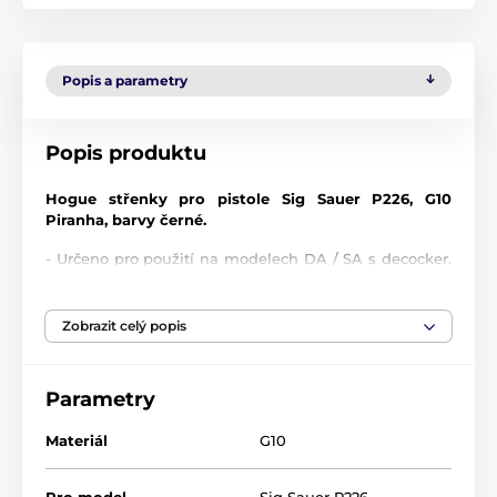
Popis a parametry
Popis produktu
Hogue střenky pro pistole Sig Sauer P226, G10
Piranha, barvy černé.
- Určeno pro použití na modelech DA / SA s decocker.
Hodí se také pro modely DAK.
- Vhodný pro pistole 9 mm Luger, .357 SIG nebo .40
S&W
Zobrazit celý popis
- Hodí se pro P226 MK25
- Hodí se pro P226 E2. U této varianty je zapotřebí
vyjmout původní šrouby i s lůžkem a použít šroubky
Parametry
pro klasickou variantu P226. Zmíněné šroubky máme
v nabídce od firmy Hogue.
Materiál
G10
- Nehodí se pro celozakulacené modely.
- Nehodí se pro model 226 Legion. U tohoto modelu
Pro model
Sig Sauer P226