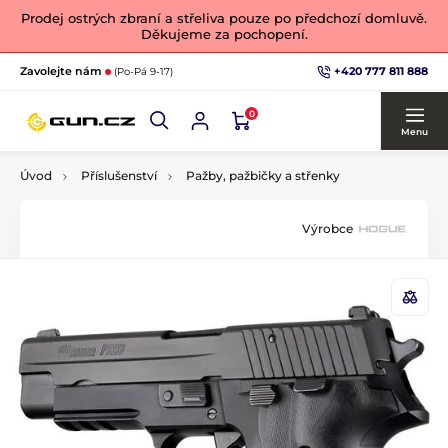
Prodej ostrých zbraní a střeliva pouze po předchozí domluvě.
Děkujeme za pochopení.
+420 777 811 888
Zavolejte nám
(Po-Pá 9-17)
0
Menu
Úvod
Příslušenství
Pažby, pažbičky a střenky
Výrobce