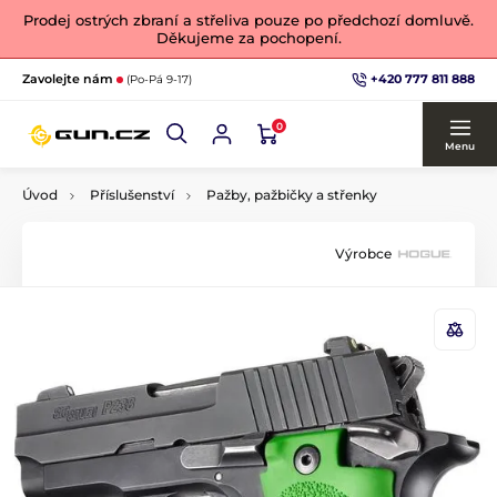
Prodej ostrých zbraní a střeliva pouze po předchozí domluvě.
Děkujeme za pochopení.
+420 777 811 888
Zavolejte nám
(Po-Pá 9-17)
0
Menu
Úvod
Příslušenství
Pažby, pažbičky a střenky
Výrobce