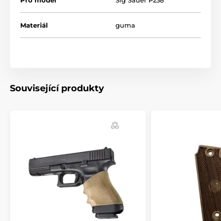
tvarování umožňuje vyrábět pryžové rukojeti s
vlastnostmi, které fungují pro všechny zbraně.
Materiál
guma
- Hogue tvaruje své syntetické rukojeti tak aby
odpovídaly ortopedickému tvaru ruky s vybráním pro
prsty a příjemným zdrsněním.
- Střenky budou vždy těsně přiléhat k rámu střelné
zbraně.
Související produkty
- Textura zdrsnění Cobblestone™ poskytuje účinný
neklouzavý, nedráždivý vzor.
- Tvarováno z moderního odolného kaučuku, který je
nepropustný pro všechny oleje a rozpouštědla.
- Snadná instalace. Nasazení možné během několika
sekund.
- poskytuje roky spolehlivé služby.
- Barvy: černá, OD Green, Flat Dark Earh , fialová,
růžová, Aqua, red lava,...