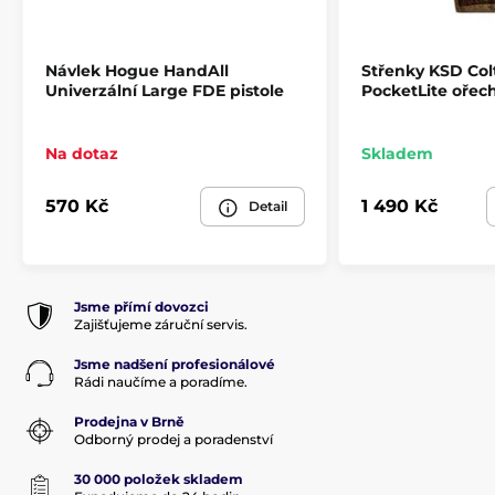
Produkt je zařazen v kategoriích
Návlek Hogue HandAll
Střenky KSD Co
Příslušenství
Pažby, pažbičky a střenky
Univerzální Large FDE pistole
PocketLite ořec
Střenky pro pistole
Na dotaz
Skladem
570 Kč
1 490 Kč
Detail
Jsme přímí dovozci
Zajišťujeme záruční servis.
Jsme nadšení profesionálové
Rádi naučíme a poradíme.
Prodejna v Brně
Odborný prodej a poradenství
30 000 položek skladem