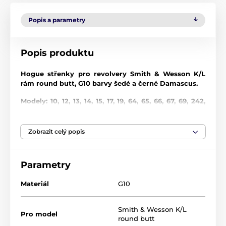
Popis a parametry
Popis produktu
Hogue střenky pro revolvery Smith & Wesson K/L
rám round butt, G10 barvy šedé a černé Damascus.
Modely: 10, 12, 13, 14, 15, 17, 19, 64, 65, 66, 67, 69, 242,
296, 386, 396, 460, 500, 520, 547, 586, 617, 619, 620,
646, 647, 681, 686, 696, 986
Zobrazit celý popis
V případě zájmu jsme schopni pro Vás objednat
jakékoliv další střenky z nabídky této firmy.
Parametry
G10
G10 je materiál vyrobený z vrstev skleněných vláken a
Materiál
G10
epoxidové pryskyřice, které jsou stlačovány za
obrovského tlaku a tepla. Výsledný materiál je velmi
Smith & Wesson K/L
lehký, ale neuvěřitelně silný a nepropustný pro
Pro model
round butt
všechny oleje a chemikálie používané pro údržbu