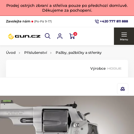
Prodej ostrých zbraní a střeliva pouze po předchozí domluvě.
Děkujeme za pochopení.
+420 777 811 888
Zavolejte nám
(Po-Pá 9-17)
0
Menu
Úvod
Příslušenství
Pažby, pažbičky a střenky
Výrobce