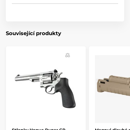
rodinným dědictvím historie firmy Hogue, která má
vytvořit přirozené spojení mezi vámi a vaší oblíbenou
zbraní.
- Ortopedicky tvarované střenky.
Související produkty
- Navrženo tak, aby se dosáhlo optimální vzdálenosti
prstu ke spoušti každé zbraně.
- Ručně leštěný karnaubský vosk - bez použití stříkané
povrchové úpravy na trhliny nebo odlupování s
používáním.
- Osm druhů nabízeného tvrdého dřeva, z nichž si
můžete vybrat, každé z nich má svoje jedinečné
zbarvení a vzor (Goncalo alves, Pau Ferro, Lamo Camo
Laminate, Rosewood Laminate, Kingwood, Tulipwood,
Cocobolo, Rosewood).
Produkt je zařazen v kategoriích
Příslušenství
Pažby, pažbičky a střenky
Střenky Hogue Ruger GP
Magpul dlouhé 