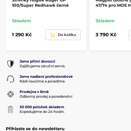
100/Super Redhawk černé
47/74 pro MOE 
Střenky pro revolvery
Skladem
Skladem
1 290 Kč
3 790 Kč
Do košíku
Jsme přímí dovozci
Zajišťujeme záruční servis.
Jsme nadšení profesionálové
Rádi naučíme a poradíme.
Prodejna v Brně
Odborný prodej a poradenství
30 000 položek skladem
Expedujeme do 24 hodin.
Přihlaste se do newsletteru