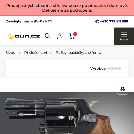
Prodej ostrých zbraní a střeliva pouze po předchozí domluvě.
Děkujeme za pochopení.
+420 777 811 888
Zavolejte nám
(Po-Pá 9-17)
0
Menu
Úvod
Příslušenství
Pažby, pažbičky a střenky
Výrobce