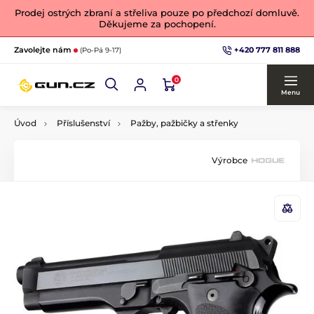
Prodej ostrých zbraní a střeliva pouze po předchozí domluvě.
Děkujeme za pochopení.
+420 777 811 888
Zavolejte nám
(Po-Pá 9-17)
0
Menu
Úvod
Příslušenství
Pažby, pažbičky a střenky
Výrobce