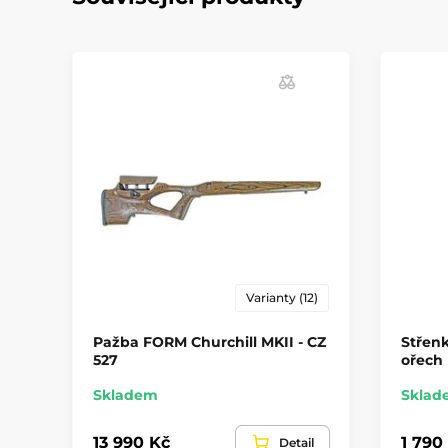
Varianty (12)
Pažba FORM Churchill MKII - CZ
Střenk
527
ořech
Skladem
Sklad
13 990 Kč
1 790
Detail