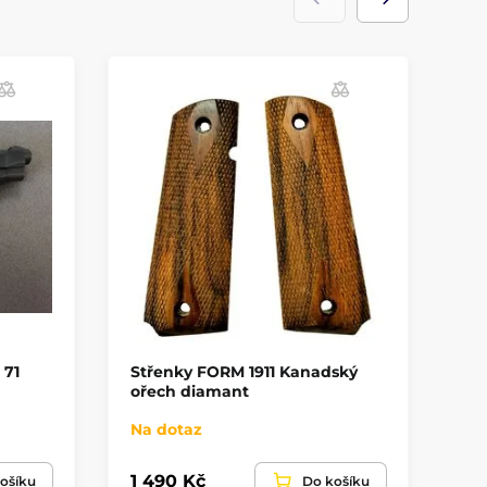
 71
Střenky FORM 1911 Kanadský
St
ořech diamant
oř
Na dotaz
Sk
1 490 Kč
1 
ošíku
Do košíku