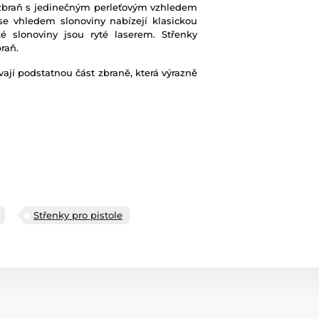
 zbraň s jedinečným perleťovým vzhledem
se vhledem slonoviny nabízejí klasickou
ké slonoviny jsou ryté laserem. Střenky
raň.
vají podstatnou část zbraně, která výrazně
Střenky pro pistole