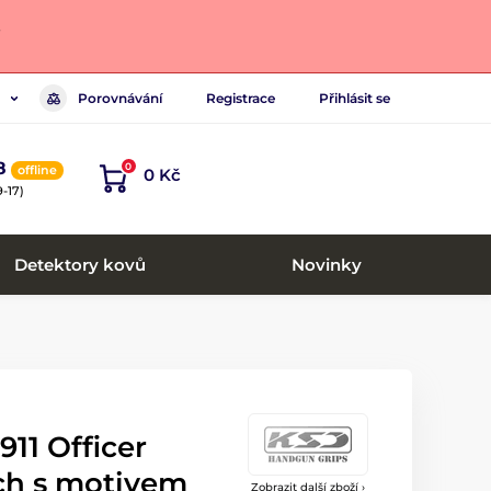
.
Porovnávání
Registrace
Přihlásit se
8
0
offline
0 Kč
-17)
Detektory kovů
Novinky
911 Officer
ch s motivem
Zobrazit další zboží ›