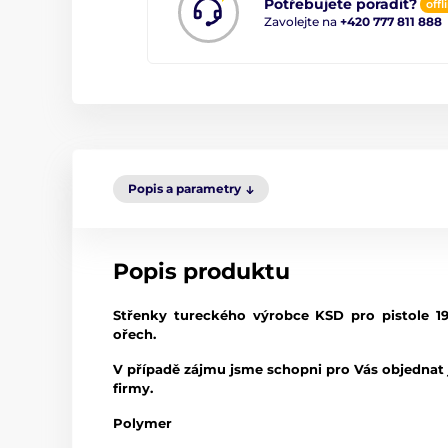
Potřebujete poradit?
offl
Zavolejte na
+420 777 811 888
Popis a parametry
Popis produktu
Střenky tureckého výrobce KSD pro pistole 19
ořech.
V případě zájmu jsme schopni pro Vás objednat j
firmy.
Polymer