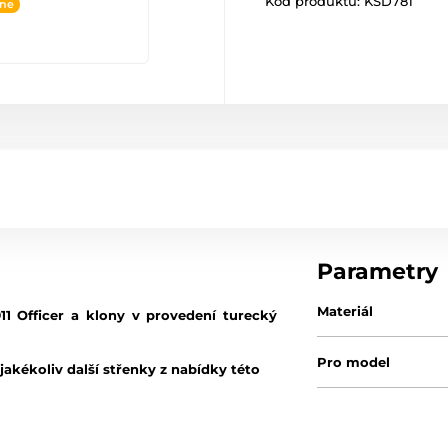
Kód produktu:
KSD781
ine
Parametry
Materiál
11 Officer a klony v provedení turecký
Pro model
akékoliv další střenky z nabídky této