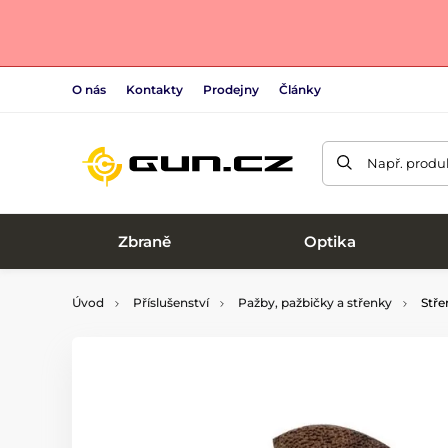
O nás
Kontakty
Prodejny
Články
Např. produk
Zbraně
Optika
Úvod
Příslušenství
Pažby, pažbičky a střenky
Stře