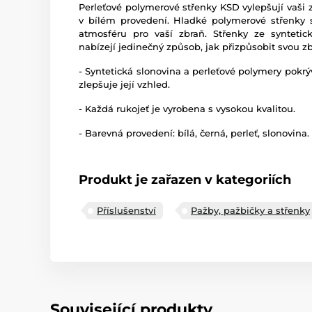
Perleťové polymerové střenky KSD vylepšují vaši
v bílém provedení. Hladké polymerové střenky 
atmosféru pro vaší zbraň. Střenky ze syntetic
nabízejí jedinečný způsob, jak přizpůsobit svou zb
- Syntetická slonovina a perleťové polymery pokrý
zlepšuje její vzhled.
- Každá rukojeť je vyrobena s vysokou kvalitou.
- Barevná provedení: bílá, černá, perleť, slonovina.
Produkt je zařazen v kategoriích
Příslušenství
Pažby, pažbičky a střenky
Související produkty