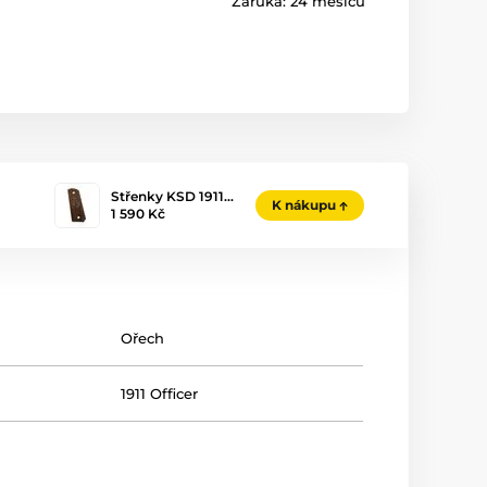
Záruka:
24 měsíců
Střenky KSD 1911…
K nákupu
1 590 Kč
Ořech
1911 Officer