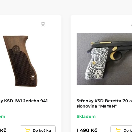
y KSD IWI Jericho 941
Střenky KSD Beretta 70 a
slonovina "MaYaN"
em
Skladem
 Kč
1 490 Kč
Do košíku
Do k