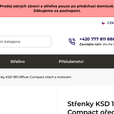
Prodej ostrých zbraní a střeliva pouze po předchozí domluvě
Děkujeme za pochopení.
CZK
+420 777 811 88
t, kategorie
Zavolejte nám
(Po-Pá 9
Střelivo
Příslušenství
nky KSD 1911 Officer Compact ořech s motivem
Střenky KSD 1
Compact oře