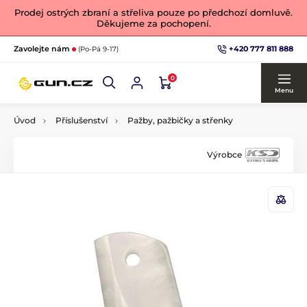
Prodej ostrých zbraní a střeliva pouze po předchozí domluvě.
Děkujeme za pochopení.
+420 777 811 888
Zavolejte nám
(Po-Pá 9-17)
0
Menu
Úvod
Příslušenství
Pažby, pažbičky a střenky
Výrobce