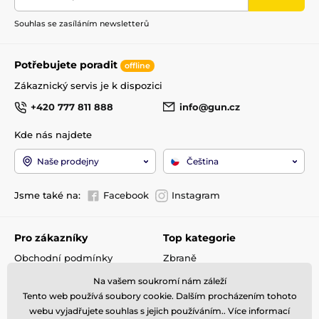
Souhlas se zasíláním newsletterů
Potřebujete poradit
offline
Zákaznický servis je k dispozici
+420 777 811 888
info@gun.cz
Kde nás najdete
Naše prodejny
Čeština
Jsme také na:
Facebook
Instagram
Pro zákazníky
Top kategorie
Obchodní podmínky
Zbraně
Doprava a platba
Optika
Na vašem soukromí nám záleží
Reklamace
Střelivo
Tento web používá soubory cookie. Dalším procházením tohoto
Kontakty
Příslušenství
webu vyjadřujete souhlas s jejich používáním.. Více informací