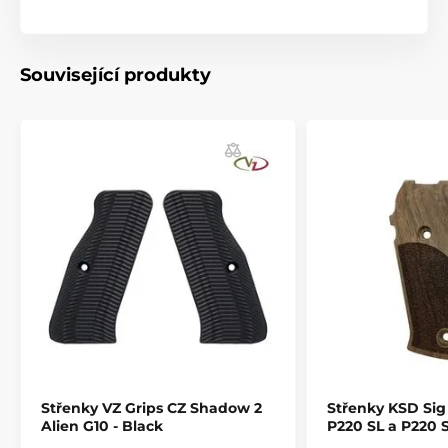
vzhled.
- Každá rukojeť je vyrobena s vysokou kvalitou.
Související produkty
- Barevná provedení: bílá, černá, perleť, slonovina.
Produkt je zařazen v kategoriích
Příslušenství
Pažby, pažbičky a střenky
Střenky pro pistole
Střenky VZ Grips CZ Shadow 2
Střenky KSD Sig
Alien G10 - Black
P220 SL a P220 S