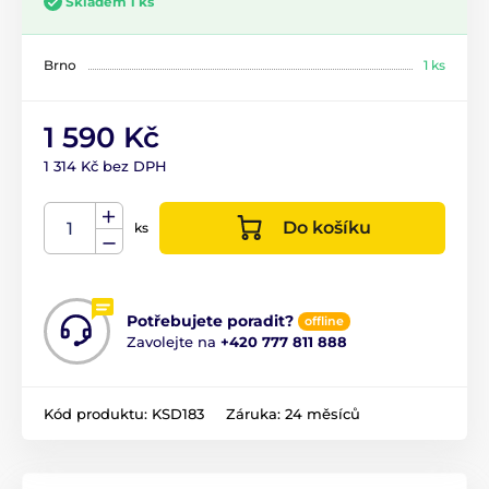
Skladem 1 ks
Brno
1 ks
1 590 Kč
1 314 Kč bez DPH
Do košíku
ks
Potřebujete poradit?
offline
Zavolejte na
+420 777 811 888
Kód produktu:
KSD183
Záruka:
24 měsíců