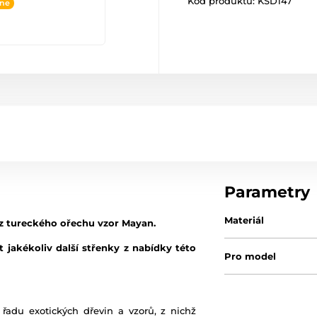
Kód produktu:
KSD147
ine
Parametry
Materiál
 z tureckého ořechu vzor Mayan.
 jakékoliv další střenky z nabídky této
Pro model
řadu exotických dřevin a vzorů, z nichž