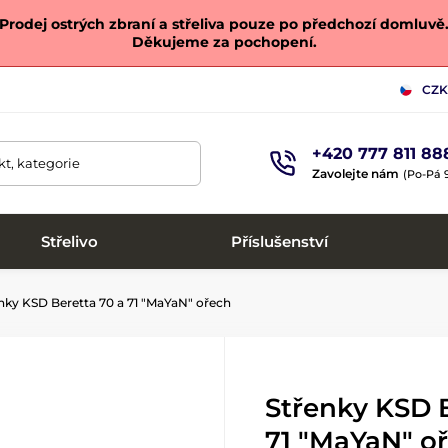
Prodej ostrých zbraní a střeliva pouze po předchozí domluvě
Děkujeme za pochopení.
CZK
+420 777 811 88
t, kategorie
Zavolejte nám
(Po-Pá 9
Střelivo
Příslušenství
nky KSD Beretta 70 a 71 "MaYaN" ořech
Střenky KSD B
71 "MaYaN" o