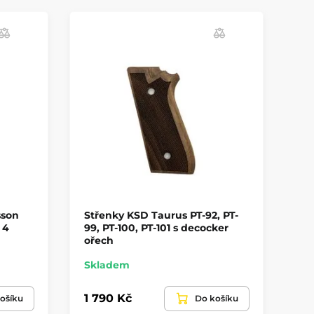
sson
Střenky KSD Taurus PT-92, PT-
St
 4
99, PT-100, PT-101 s decocker
rá
ořech
oř
Skladem
Sk
1 790 Kč
2 
ošíku
Do košíku