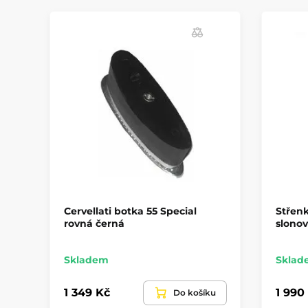
Cervellati botka 55 Special
Střenk
rovná černá
slonov
Skladem
Sklad
1 349 Kč
1 990
Do košíku