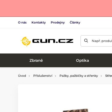
O nás
Kontakty
Prodejny
Články
Např. produk
Zbraně
Optika
Úvod
Příslušenství
Pažby, pažbičky a střenky
Stře