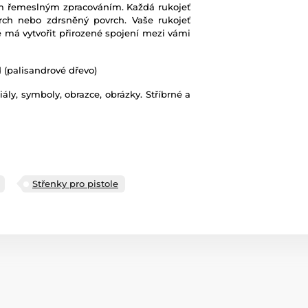
 řemeslným zpracováním. Každá rukojeť
rch nebo zdrsněný povrch. Vaše rukojeť
é má vytvořit přirozené spojení mezi vámi
d (palisandrové dřevo)
iály, symboly, obrazce, obrázky. Stříbrné a
Střenky pro pistole