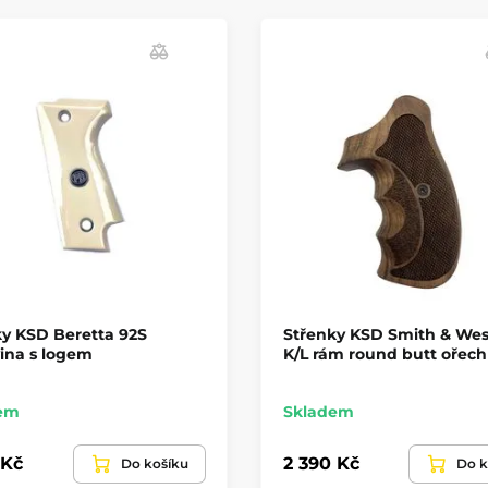
y KSD Beretta 92S
Střenky KSD Smith & We
ina s logem
K/L rám round butt ořech
em
Skladem
 Kč
2 390 Kč
Do košíku
Do k