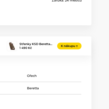
Záruka:
24 měsíců
Střenky KSD Beretta…
K nákupu
1 490 Kč
Ořech
Beretta