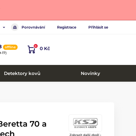
.
Porovnávání
Registrace
Přihlásit se
8
0
offline
0 Kč
-17)
Detektory kovů
Novinky
eretta 70 a
řech
Zobrazit další zboží ›