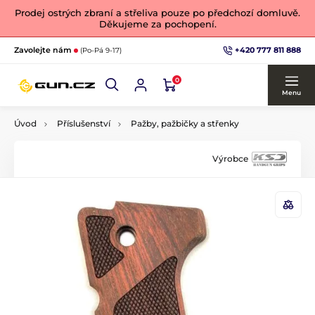
Prodej ostrých zbraní a střeliva pouze po předchozí domluvě.
Děkujeme za pochopení.
+420 777 811 888
Zavolejte nám
(Po-Pá 9-17)
0
Menu
Úvod
Příslušenství
Pažby, pažbičky a střenky
Výrobce