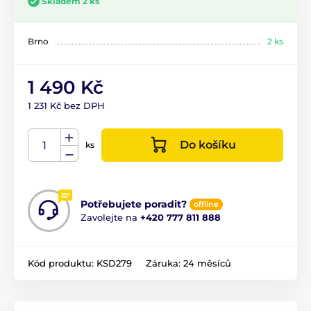
Skladem 2 ks
Brno
2 ks
1 490 Kč
1 231 Kč bez DPH
Do košíku
ks
Potřebujete poradit?
offline
Zavolejte na
+420 777 811 888
Kód produktu:
KSD279
Záruka:
24 měsíců