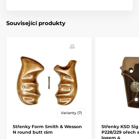
(palisandrové dřevo)
- Možnost personalizace: zdrsnění dle výběru, iniciály,
symboly, obrazce, obrázky. Stříbrné a bronzové
Související produkty
doplňky.
Produkt je zařazen v kategoriích
Příslušenství
Pažby, pažbičky a střenky
Střenky pro pistole
Varianty (7)
Střenky Form Smith & Wesson
Střenky KSD Sig
N round butt rám
P228/229 ořech 
logem 4