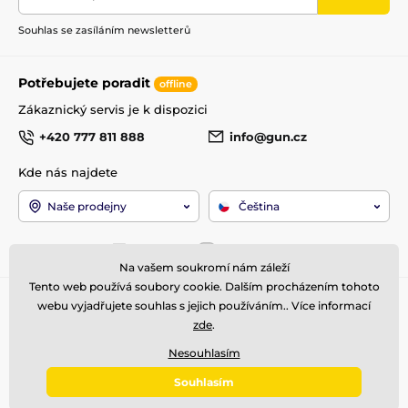
Souhlas se zasíláním newsletterů
Potřebujete poradit
offline
Zákaznický servis je k dispozici
+420 777 811 888
info@gun.cz
Kde nás najdete
Naše prodejny
Čeština
Jsme také na:
Facebook
Instagram
Na vašem soukromí nám záleží
Tento web používá soubory cookie. Dalším procházením tohoto
Pro zákazníky
Top kategorie
webu vyjadřujete souhlas s jejich používáním.. Více informací
zde
.
Obchodní podmínky
Zbraně
Doprava a platba
Optika
Nesouhlasím
Reklamace
Střelivo
Souhlasím
Kontakty
Příslušenství