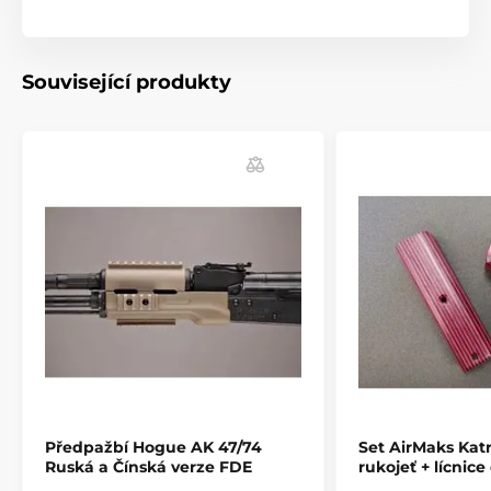
(palisandrové dřevo)
- Možnost personalizace: zdrsnění dle výběru, iniciály,
symboly, obrazce, obrázky. Stříbrné a bronzové
Související produkty
doplňky.
Produkt je zařazen v kategoriích
Příslušenství
Pažby, pažbičky a střenky
Střenky pro pistole
Předpažbí Hogue AK 47/74
Set AirMaks Katr
Ruská a Čínská verze FDE
rukojeť + lícnic