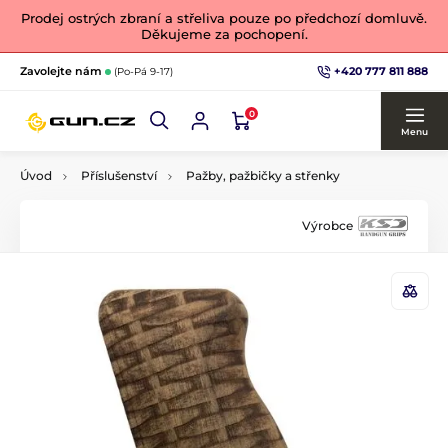
Prodej ostrých zbraní a střeliva pouze po předchozí domluvě.
Děkujeme za pochopení.
+420 777 811 888
Zavolejte nám
(Po-Pá 9-17)
0
Menu
Úvod
Příslušenství
Pažby, pažbičky a střenky
Výrobce