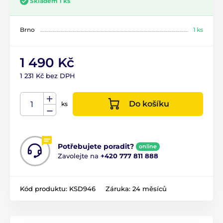
Skladem 1 ks
Brno
1 ks
1 490 Kč
1 231 Kč bez DPH
Do košíku
ks
Potřebujete poradit?
online
Zavolejte na
+420 777 811 888
Kód produktu:
KSD946
Záruka:
24 měsíců