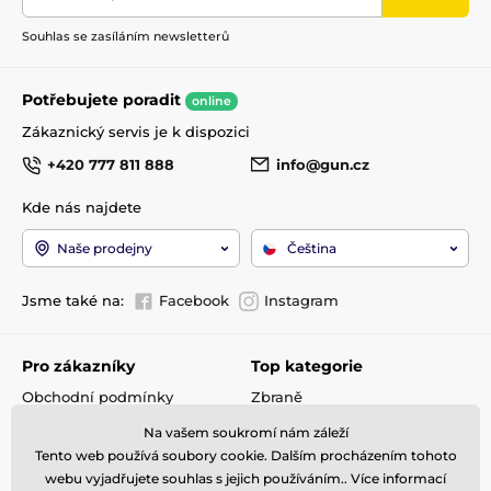
Souhlas se zasíláním newsletterů
Potřebujete poradit
online
Zákaznický servis je k dispozici
+420 777 811 888
info@gun.cz
Kde nás najdete
Naše prodejny
Čeština
Jsme také na:
Facebook
Instagram
Pro zákazníky
Top kategorie
Obchodní podmínky
Zbraně
Doprava a platba
Optika
Na vašem soukromí nám záleží
Reklamace
Střelivo
Tento web používá soubory cookie. Dalším procházením tohoto
Kontakty
Příslušenství
webu vyjadřujete souhlas s jejich používáním.. Více informací