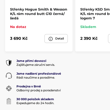
Střenky Hogue Smith & Wesson
Střenky KSD Sm
K/L rám round butt G10 černá/
K/L rám round b
šedá
logem 7
Na dotaz
Skladem
3 690 Kč
2 390 Kč
Detail
Jsme přímí dovozci
Zajišťujeme záruční servis.
Jsme nadšení profesionálové
Rádi naučíme a poradíme.
Prodejna v Brně
Odborný prodej a poradenství
30 000 položek skladem
Expedujeme do 24 hodin.