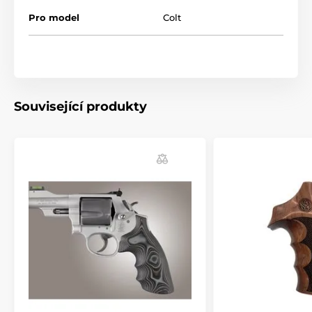
Střenky nabízejí jedinečný způsob, jak přizpůsobit
Pro model
Colt
svou zbraň.
- Syntetická slonovina a perleťové polymery pokrývají
podstatnou část zbraně, která výrazně zlepšuje její
vzhled.
- Každá rukojeť je vyrobena s vysokou kvalitou.
Související produkty
- Barevná provedení: bílá, černá, slonovina.
- Možnost personalizace: zdrsnění dle výběru, iniciály,
symboly, obrazce, obrázky. Stříbrné a bronzové
doplňky.
Produkt je zařazen v kategoriích
Příslušenství
Pažby, pažbičky a střenky
Střenky pro pistole