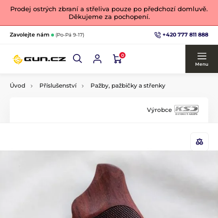
Prodej ostrých zbraní a střeliva pouze po předchozí domluvě.
Děkujeme za pochopení.
+420 777 811 888
Zavolejte nám
(Po-Pá 9-17)
0
Menu
Úvod
Příslušenství
Pažby, pažbičky a střenky
Výrobce