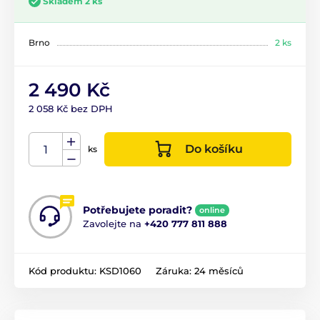
Skladem 2 ks
Brno
2 ks
2 490 Kč
2 058 Kč bez DPH
Do košíku
ks
Potřebujete poradit?
online
Zavolejte na
+420 777 811 888
Kód produktu:
KSD1060
Záruka:
24 měsíců