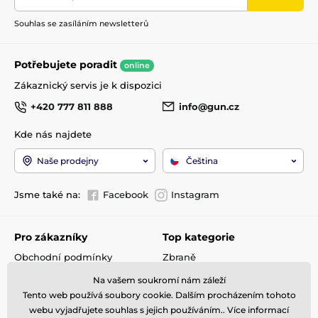
Souhlas se zasíláním newsletterů
Potřebujete poradit
online
Zákaznický servis je k dispozici
+420 777 811 888
info@gun.cz
Kde nás najdete
Naše prodejny
Čeština
Jsme také na:
Facebook
Instagram
Pro zákazníky
Top kategorie
Obchodní podmínky
Zbraně
Doprava a platba
Optika
Na vašem soukromí nám záleží
Reklamace
Střelivo
Tento web používá soubory cookie. Dalším procházením tohoto
Kontakty
Příslušenství
webu vyjadřujete souhlas s jejich používáním.. Více informací