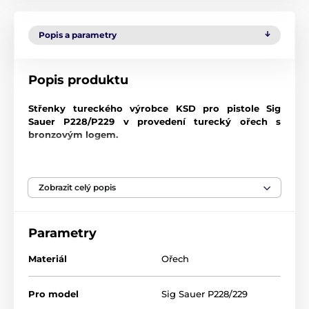
Popis a parametry
Popis produktu
Střenky tureckého výrobce KSD pro pistole Sig
Sauer P228/P229 v provedení turecký ořech s
bronzovým logem.
V případě zájmu jsme schopni pro Vás objednat
jakékoliv další střenky z nabídky této firmy.
Zobrazit celý popis
Dřevo
KSD rukojetí z tvrdého dřeva obsahuje oslnivou řadu
Parametry
exotických dřevin a vzorů, z nichž každá je jedinečným
uměleckým dílem a jemným řemeslným zpracováním.
Materiál
Ořech
Každá rukojeť je upravena dle požadavků: hladký
leštěný povrch nebo zdrsněný povrch. Vaše rukojeť
bude vyrobena z ušlechtilého tvrdého dřeva, které má
Pro model
Sig Sauer P228/229
vytvořit přirozené spojení mezi vámi a vaší oblíbenou