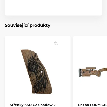
zbraní.
- Materiály: Ořechové dřevo, černý ořech, rosewood
(palisandrové dřevo)
- Možnost personalizace: zdrsnění dle výběru, iniciály,
Související produkty
symboly, obrazce, obrázky. Stříbrné a bronzové
doplňky.
Produkt je zařazen v kategoriích
Příslušenství
Pažby, pažbičky a střenky
Střenky pro pistole
Střenky KSD CZ Shadow 2
Pažba FORM Cru