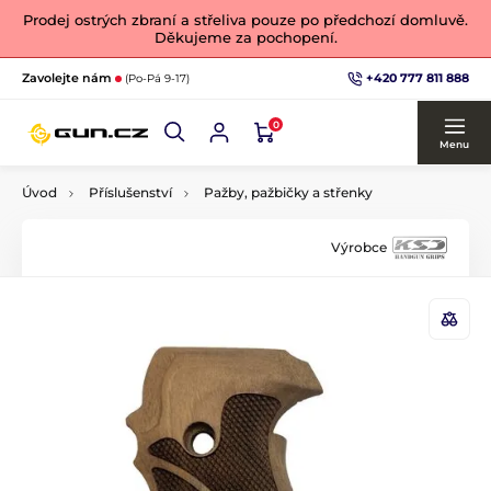
Prodej ostrých zbraní a střeliva pouze po předchozí domluvě.
Děkujeme za pochopení.
+420 777 811 888
Zavolejte nám
(Po-Pá 9-17)
0
Menu
Úvod
Příslušenství
Pažby, pažbičky a střenky
Výrobce