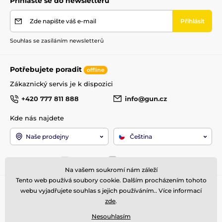
Přihlaste se do newsletteru
Zde napište váš e-mail
Přihlásit
Souhlas se zasíláním newsletterů
Potřebujete poradit
offline
Zákaznický servis je k dispozici
+420 777 811 888
info@gun.cz
Kde nás najdete
Naše prodejny
Čeština
Jsme také na:
Facebook
Instagram
Na vašem soukromí nám záleží
Tento web používá soubory cookie. Dalším procházením tohoto
Pro zákazníky
Top kategorie
webu vyjadřujete souhlas s jejich používáním.. Více informací
zde
.
Obchodní podmínky
Zbraně
Doprava a platba
Optika
Nesouhlasím