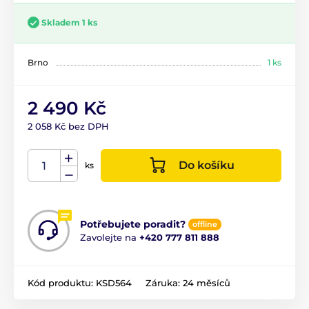
Skladem 1 ks
Brno
1 ks
2 490 Kč
2 058 Kč bez DPH
Do košíku
ks
Potřebujete poradit?
offline
Zavolejte na
+420 777 811 888
Kód produktu:
KSD564
Záruka:
24 měsíců