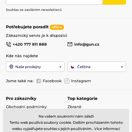
Souhlas se zasíláním newsletterů
Potřebujete poradit
offline
Zákaznický servis je k dispozici
+420 777 811 888
info@gun.cz
Kde nás najdete
Naše prodejny
Čeština
Jsme také na:
Facebook
Instagram
Pro zákazníky
Top kategorie
Obchodní podmínky
Zbraně
Doprava a platba
Optika
Na vašem soukromí nám záleží
Reklamace
Střelivo
Tento web používá soubory cookie. Dalším procházením tohoto
Kontakty
Příslušenství
webu vyjadřujete souhlas s jejich používáním.. Více informací