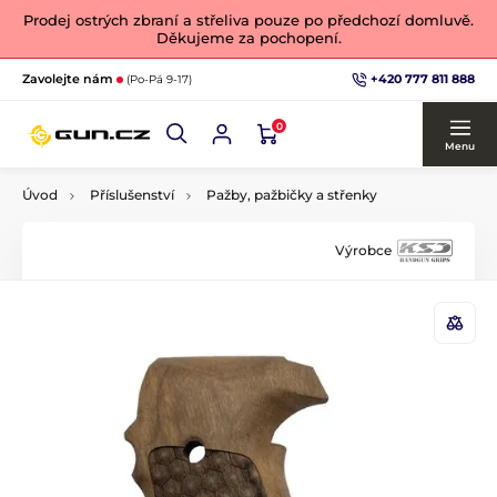
Prodej ostrých zbraní a střeliva pouze po předchozí domluvě.
Děkujeme za pochopení.
+420 777 811 888
Zavolejte nám
(Po-Pá 9-17)
0
Menu
Úvod
Příslušenství
Pažby, pažbičky a střenky
Výrobce