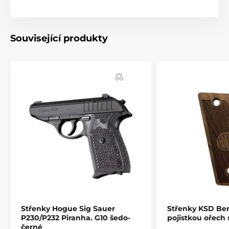
(palisandrové dřevo)
- Možnost personalizace: zdrsnění dle výběru, iniciály,
symboly, obrazce, obrázky. Stříbrné a bronzové
Související produkty
doplňky.
Produkt je zařazen v kategoriích
Příslušenství
Pažby, pažbičky a střenky
Střenky pro pistole
Střenky Hogue Sig Sauer
Střenky KSD Ber
P230/P232 Piranha. G10 šedo-
pojistkou ořech 
černé