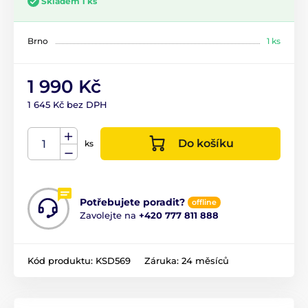
Skladem 1 ks
Brno
1 ks
1 990 Kč
1 645 Kč bez DPH
Do košíku
ks
Potřebujete poradit?
offline
Zavolejte na
+420 777 811 888
Kód produktu:
KSD569
Záruka:
24 měsíců