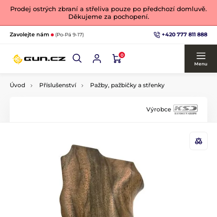
Prodej ostrých zbraní a střeliva pouze po předchozí domluvě.
Děkujeme za pochopení.
+420 777 811 888
Zavolejte nám
(Po-Pá 9-17)
0
Menu
Úvod
Příslušenství
Pažby, pažbičky a střenky
Výrobce