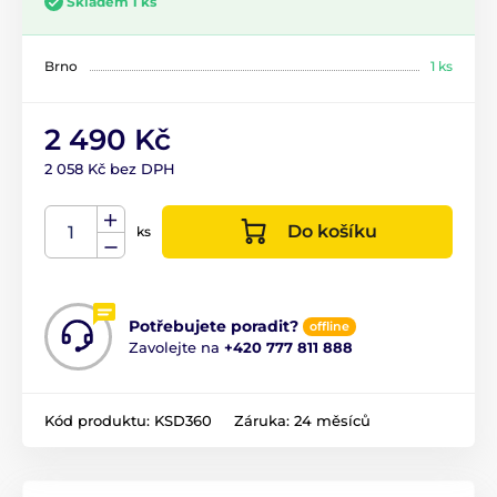
Skladem 1 ks
Brno
1 ks
2 490 Kč
2 058 Kč bez DPH
Do košíku
ks
Potřebujete poradit?
offline
Zavolejte na
+420 777 811 888
Kód produktu:
KSD360
Záruka:
24 měsíců