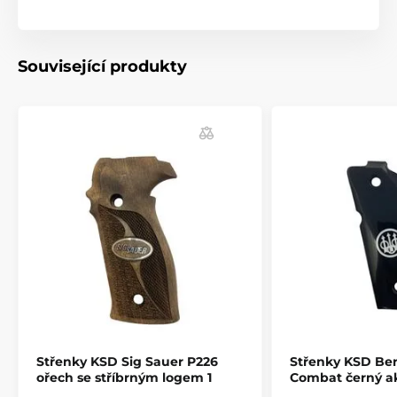
zbraní.
- Materiály: Ořechové dřevo, černý ořech, rosewood
(palisandrové dřevo)
Související produkty
- Možnost personalizace: zdrsnění dle výběru, iniciály,
symboly, obrazce, obrázky. Stříbrné a bronzové
doplňky.
Produkt je zařazen v kategoriích
Příslušenství
Pažby, pažbičky a střenky
Střenky pro revolvery
Střenky KSD Sig Sauer P226
Střenky KSD Ber
ořech se stříbrným logem 1
Combat černý ak