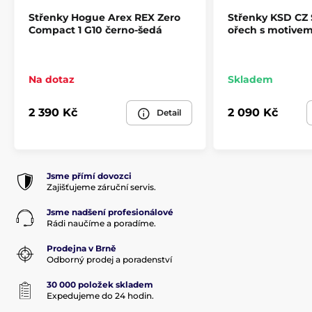
Střenky Hogue Arex REX Zero
Střenky KSD CZ
Compact 1 G10 černo-šedá
ořech s motive
Na dotaz
Skladem
2 390 Kč
2 090 Kč
Detail
Jsme přímí dovozci
Zajišťujeme záruční servis.
Jsme nadšení profesionálové
Rádi naučíme a poradíme.
Prodejna v Brně
Odborný prodej a poradenství
30 000 položek skladem
Expedujeme do 24 hodin.