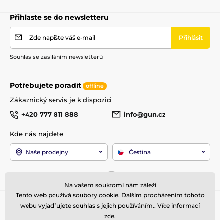
Přihlaste se do newsletteru
Zde napište váš e-mail
Přihlásit
Souhlas se zasíláním newsletterů
Potřebujete poradit
offline
Zákaznický servis je k dispozici
+420 777 811 888
info@gun.cz
Kde nás najdete
Naše prodejny
Čeština
Jsme také na:
Facebook
Instagram
Na vašem soukromí nám záleží
Tento web používá soubory cookie. Dalším procházením tohoto
Pro zákazníky
Top kategorie
webu vyjadřujete souhlas s jejich používáním.. Více informací
zde
.
Obchodní podmínky
Zbraně