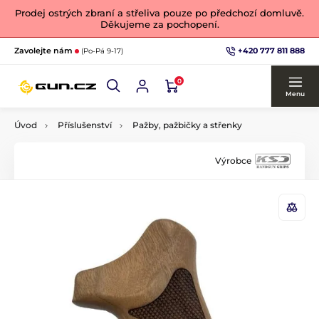
Prodej ostrých zbraní a střeliva pouze po předchozí domluvě.
Děkujeme za pochopení.
+420 777 811 888
Zavolejte nám
(Po-Pá 9-17)
0
Menu
Úvod
Příslušenství
Pažby, pažbičky a střenky
Výrobce