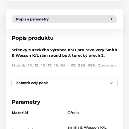
Popis a parametry
Popis produktu
Střenky tureckého výrobce KSD pro revolvery Smith
& Wesson K/L rám round butt turecký ořech 2.
Models 10, 12, 13, 17, 19, 64 - 67, 386, 396, Governor,
460, 500, 520, 547, 581, 586, 617, 619, 620, 647, 648, 681,
686 and 696.
Zobrazit celý popis
V případě zájmu jsme schopni pro Vás objednat
jakékoliv další střenky z nabídky této firmy.
Parametry
Dřevo
KSD rukojetí z tvrdého dřeva obsahuje oslnivou řadu
Materiál
Ořech
exotických dřevin a vzorů, z nichž každá je jedinečným
uměleckým dílem a jemným řemeslným zpracováním.
Smith & Wesson K/L
Každá rukojeť je upravena dle požadavků: hladký