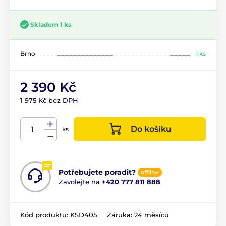
Skladem 1 ks
Brno
1 ks
2 390 Kč
1 975 Kč bez DPH
Do košíku
ks
Potřebujete poradit?
offline
Zavolejte na
+420 777 811 888
Kód produktu:
KSD405
Záruka:
24 měsíců