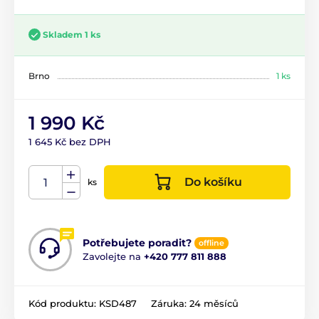
Skladem 1 ks
Brno
1 ks
1 990 Kč
1 645 Kč bez DPH
Do košíku
ks
Potřebujete poradit?
offline
Zavolejte na
+420 777 811 888
Kód produktu:
KSD487
Záruka:
24 měsíců