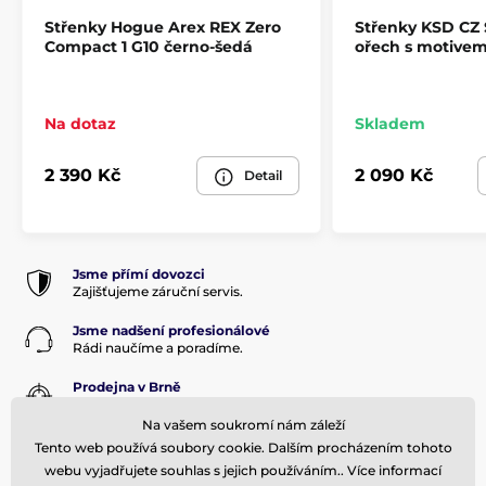
Střenky Hogue Arex REX Zero
Střenky KSD CZ
Compact 1 G10 černo-šedá
ořech s motive
Na dotaz
Skladem
2 390 Kč
2 090 Kč
Detail
Jsme přímí dovozci
Zajišťujeme záruční servis.
Jsme nadšení profesionálové
Rádi naučíme a poradíme.
Prodejna v Brně
Odborný prodej a poradenství
Na vašem soukromí nám záleží
30 000 položek skladem
Tento web používá soubory cookie. Dalším procházením tohoto
Expedujeme do 24 hodin.
webu vyjadřujete souhlas s jejich používáním.. Více informací