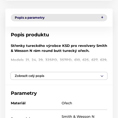
Popis a parametry
Popis produktu
Střenky tureckého výrobce KSD pro revolvery Smith
& Wesson N rám round butt turecký ořech.
Models 21, 24, 29, 325PD, 357PD, 610, 625, 627, 629,
657, Magna Classic and Thunder Ranch.
V případě zájmu jsme schopni pro Vás objednat
Zobrazit celý popis
jakékoliv další střenky z nabídky této firmy.
Dřevo
Parametry
KSD rukojetí z tvrdého dřeva obsahuje oslnivou řadu
exotických dřevin a vzorů, z nichž každá je jedinečným
Materiál
Ořech
uměleckým dílem a jemným řemeslným zpracováním.
Každá rukojeť je upravena dle požadavků: hladký
Smith & Wesson N
leštěný povrch nebo zdrsněný povrch. Vaše rukojeť