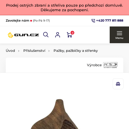
Prodej ostrých zbraní a střeliva pouze po předchozí domluvě.
Děkujeme za pochopení.
+420 777 811 888
Zavolejte nám
(Po-Pá 9-17)
0
Menu
Úvod
Příslušenství
Pažby, pažbičky a střenky
Výrobce