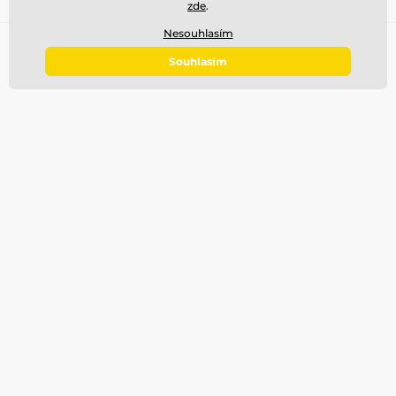
zde
.
Přihlaste se do newsletteru
Nesouhlasím
Souhlasím
Zde napište váš e-mail
Přihlásit
Souhlas se zasíláním newsletterů
Potřebujete poradit
offline
Zákaznický servis je k dispozici
+420 777 811 888
info@gun.cz
Kde nás najdete
Naše prodejny
Čeština
Jsme také na:
Facebook
Instagram
Pro zákazníky
Top kategorie
Obchodní podmínky
Zbraně