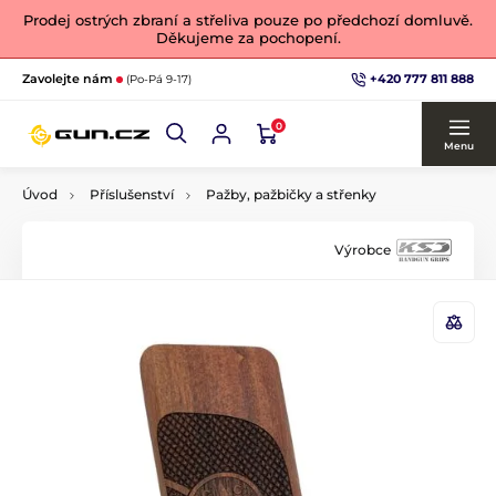
Prodej ostrých zbraní a střeliva pouze po předchozí domluvě.
Děkujeme za pochopení.
+420 777 811 888
Zavolejte nám
(Po-Pá 9-17)
0
Menu
Úvod
Příslušenství
Pažby, pažbičky a střenky
Výrobce