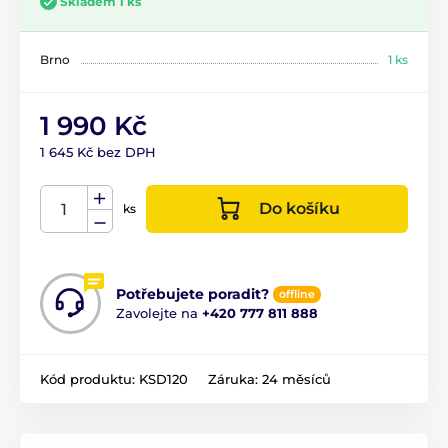
Skladem 1 ks
Brno
1 ks
1 990 Kč
1 645 Kč bez DPH
Do košíku
ks
Potřebujete poradit?
offline
Zavolejte na
+420 777 811 888
Kód produktu:
KSD120
Záruka:
24 měsíců