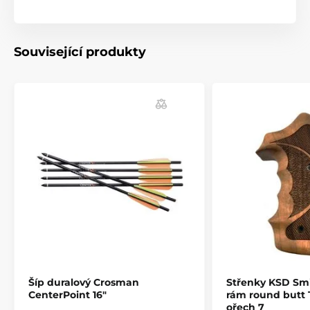
(palisandrové dřevo)
- Možnost personalizace: zdrsnění dle výběru, iniciály,
symboly, obrazce, obrázky. Stříbrné a bronzové
Související produkty
doplňky.
Produkt je zařazen v kategoriích
Příslušenství
Pažby, pažbičky a střenky
Střenky pro pistole
Šíp duralový Crosman
Střenky KSD Sm
CenterPoint 16"
rám round butt 
ořech 7