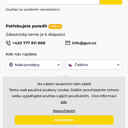
Souhlas se zasíláním newsletterů
Potřebujete poradit
offline
Zákaznický servis je k dispozici
+420 777 811 888
info@gun.cz
Kde nás najdete
Naše prodejny
Čeština
Jsme také na:
Facebook
Instagram
Na vašem soukromí nám záleží
Tento web používá soubory cookie. Dalším procházením tohoto
Pro zákazníky
Top kategorie
webu vyjadřujete souhlas s jejich používáním.. Více informací
zde
.
Obchodní podmínky
Zbraně
Doprava a platba
Optika
Nesouhlasím
Reklamace
Střelivo
Souhlasím
Kontakty
Příslušenství