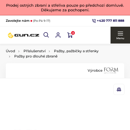
Prodej ostrých zbraní a střeliva pouze po předchozí domluvě.
Děkujeme za pochopení.
+420 777 811 888
Zavolejte nám
(Po-Pá 9-17)
0
Menu
Úvod
Příslušenství
Pažby, pažbičky a střenky
Pažby pro dlouhé zbraně
Výrobce