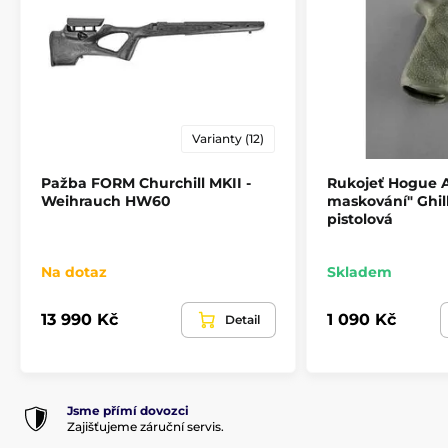
adaptéry pro uchycení řemene nebo bi-pod
příslušenství.
Varianty (12)
Pažba FORM Churchill MKII -
Rukojeť Hogue A
Weihrauch HW60
maskování" Ghil
pistolová
Na dotaz
Skladem
13 990 Kč
1 090 Kč
Detail
Jsme přímí dovozci
Zajišťujeme záruční servis.