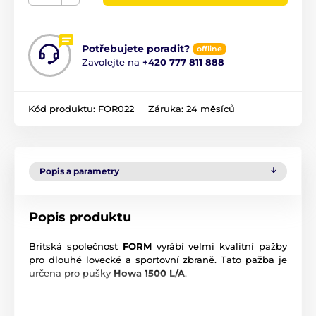
Potřebujete poradit?
offline
Zavolejte na
+420 777 811 888
Kód produktu:
FOR022
Záruka:
24 měsíců
Popis a parametry
Popis produktu
Britská společnost
FORM
vyrábí velmi kvalitní pažby
pro dlouhé lovecké a sportovní zbraně. Tato pažba je
určena pro pušky
Howa 1500 L/A
.
Uvedená cena je pouze orientační!
Cena pažby se
odvíjí podle specifikací Vaší zbraně a Vašich