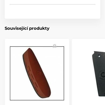
střenka je pečlivě ručně dokončena pomocí Tru Oil a
obroušena pro vysoký lesk.
Produkt je zařazen v kategoriích
Související produkty
Příslušenství
Pažby, pažbičky a střenky
Střenky pro pistole