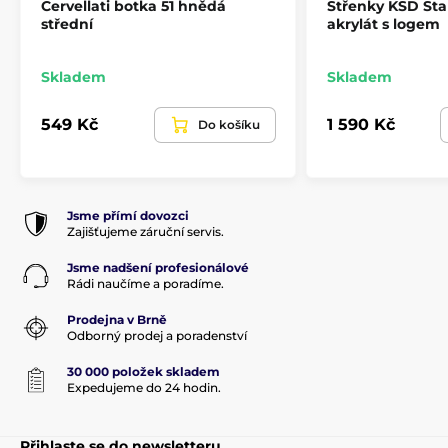
Cervellati botka 51 hnědá
Střenky KSD Sta
střední
akrylát s logem
Skladem
Skladem
549 Kč
1 590 Kč
Do košíku
Jsme přímí dovozci
Zajišťujeme záruční servis.
Jsme nadšení profesionálové
Rádi naučíme a poradíme.
Prodejna v Brně
Odborný prodej a poradenství
30 000 položek skladem
Expedujeme do 24 hodin.
Přihlaste se do newsletteru