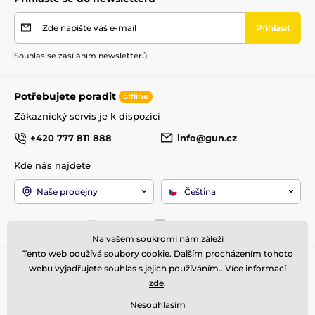
Zde napište váš e-mail
Přihlásit
Souhlas se zasíláním newsletterů
Potřebujete poradit
offline
Zákaznický servis je k dispozici
+420 777 811 888
info@gun.cz
Kde nás najdete
Naše prodejny
Čeština
Jsme také na:
Facebook
Instagram
Na vašem soukromí nám záleží
Tento web používá soubory cookie. Dalším procházením tohoto
Pro zákazníky
Top kategorie
webu vyjadřujete souhlas s jejich používáním.. Více informací
zde
.
Obchodní podmínky
Zbraně
Doprava a platba
Optika
Nesouhlasím