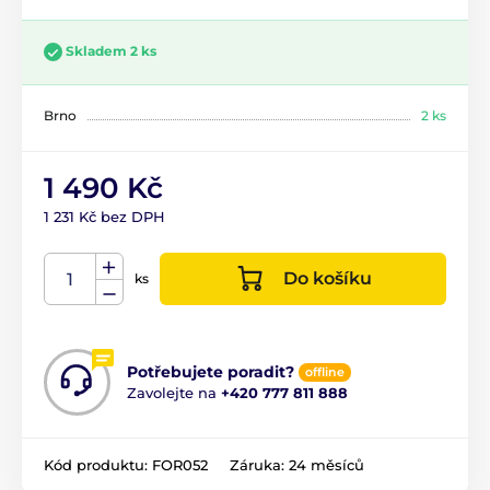
Skladem 2 ks
Brno
2 ks
1 490 Kč
1 231 Kč bez DPH
Do košíku
ks
Potřebujete poradit?
offline
Zavolejte na
+420 777 811 888
Kód produktu:
FOR052
Záruka:
24 měsíců