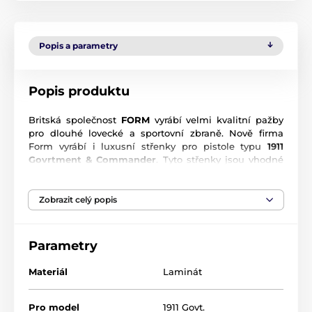
Popis a parametry
Popis produktu
Britská společnost
FORM
vyrábí velmi kvalitní pažby
pro dlouhé lovecké a sportovní zbraně. Nově firma
Form vyrábí i luxusní střenky pro pistole typu
1911
Govrtment & Commander
. Tyto střenky jsou vhodné
pro denní nošení a sebeobranu. Černý laminát,
zdrsnění diamant.
Zobrazit celý popis
Barvy pažeb: Kanadský ořech, modro a černá, ebenově
černá, červená a černá, palisandr, palisandr
Parametry
Střenky jsou vyráběny ve třech stylech úpravy povrchů:
hladké, diamantově zdrsněné, trojúhelníkové zdrsnění
Materiál
Laminát
FORM
Tyto střenky jsou obráběny pomocí CNC s přesnými
Pro model
1911 Govt.
tolerancemi pro dokonalé uchycení na zbraň. Každá