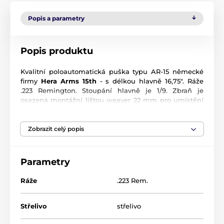
Popis a parametry
Popis produktu
Kvalitní poloautomatická puška typu AR-15 německé
firmy
Hera Arms 15th
- s délkou hlavně 16,75". Ráže
.223 Remington. Stoupání hlavně je 1/9. Zbraň je
osazena montážní lištou weaver 22 mm pro umístění
optického zařízení a jiného příslušenství nad hlaveň.
Předpažbí je vybaveno montážním systémem typu
key-mode. Pistolová rukojeť má krytý prostor v rukojeti
Zobrazit celý popis
pro příslušenství (baterie,...). Pevná pažba typu A2
pažba. Barva černá.
Parametry
Ráže
.223 Rem.
Střelivo
střelivo