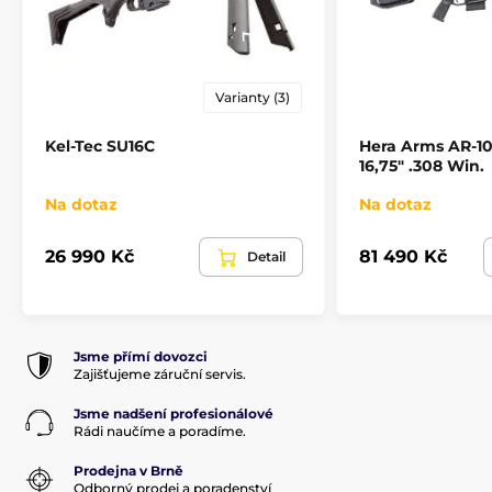
Typ zbraně
puška samonabíjecí
Varianty (3)
Kel-Tec SU16C
Hera Arms AR-10
16,75" .308 Win.
Na dotaz
Na dotaz
26 990 Kč
81 490 Kč
Detail
Jsme přímí dovozci
Zajišťujeme záruční servis.
Jsme nadšení profesionálové
Rádi naučíme a poradíme.
Prodejna v Brně
Odborný prodej a poradenství