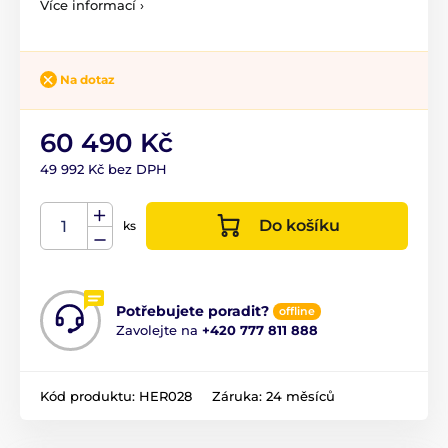
Více informací ›
Na dotaz
60 490 Kč
49 992 Kč bez DPH
Do košíku
ks
Potřebujete poradit?
offline
Zavolejte na
+420 777 811 888
Kód produktu:
HER028
Záruka:
24 měsíců