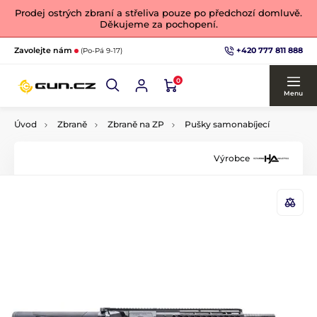
Prodej ostrých zbraní a střeliva pouze po předchozí domluvě.
Děkujeme za pochopení.
+420 777 811 888
Zavolejte nám
(Po-Pá 9-17)
0
Menu
Úvod
Zbraně
Zbraně na ZP
Pušky samonabíjecí
Výrobce