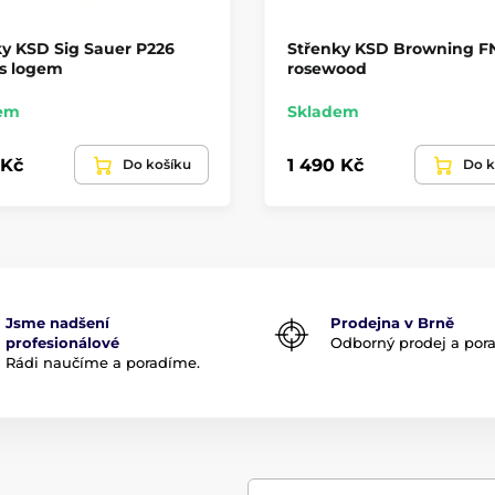
y KSD Sig Sauer P226
Střenky KSD Browning F
 s logem
rosewood
em
Skladem
 Kč
1 490 Kč
Do košíku
Do k
Jsme nadšení
Prodejna v Brně
profesionálové
Odborný prodej a por
Rádi naučíme a poradíme.