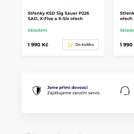
Střenky KSD Sig Sauer P226
Střenk
SAO, X-Five a X-Six ořech
ořech
Skladem
Sklad
1 990 Kč
1 990
Do košíku
Jsme přímí dovozci
Zajišťujeme záruční servis.