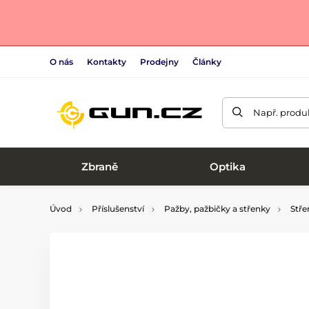
O nás
Kontakty
Prodejny
Články
Např. produk
Zbraně
Optika
Úvod
Příslušenství
Pažby, pažbičky a střenky
Stře