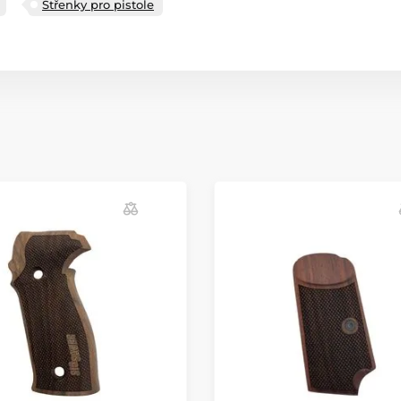
Střenky pro pistole