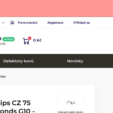
.
Porovnávání
Registrace
Přihlásit se
8
0
online
0 Kč
-17)
Detektory kovů
Novinky
ripe
ips CZ 75
onds G10 -
Zobrazit další zboží ›