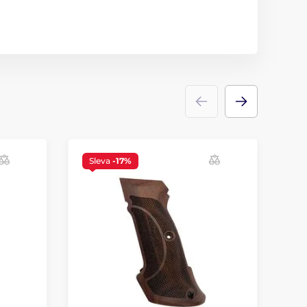
Sleva
-17%