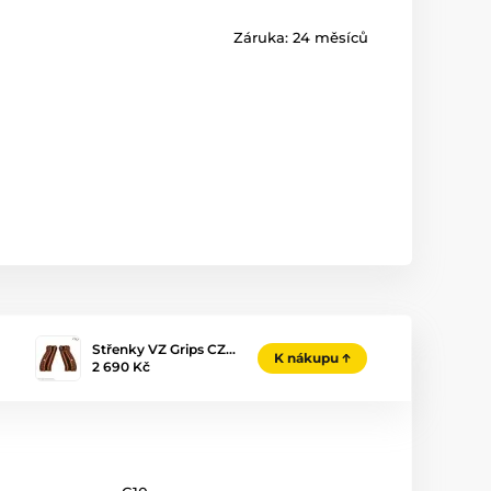
Záruka:
24 měsíců
Střenky VZ Grips CZ…
K nákupu
2 690 Kč