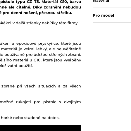
Materiál
pistole typu CZ 75.
Materiál G10, barva
emné ale citelné. Díky zdrsnění nebudou
é pro denní nošení, přesnou střelbu.
Pro model
ékoliv další střenky nabídky této firmy.
áken a epoxidové pryskyřice, které jsou
materiál je velmi lehký, ale neuvěřitelně
ie používané pro údržbu střelných zbraní.
ějšího materiálu G10, které jsou vyráběny
loživotní použití.
u zbraně při všech situacích a za všech
možné rukojeti pro pistole s dvojitým
liš horké nebo studené na dotek.