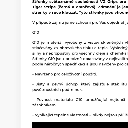
Střenky světoznámé společnosti VZ Grips pro 
Tiger Stripe (černá a oranžová). Zdrsnění je j
střenky v ruce klouzat. Tyto střenky jsou vhodn
V případě zájmu jsme schopni pro Vás objednat jak
G10
G10 je materiál vyrobený z vrstev skleněných vl
stlačovány za obrovského tlaku a tepla. Výsledný 
silný a nepropustný pro všechny oleje a chemikál
Střenky G10 jsou precizně opracovány z nejkvalitn
podle náročných specifikací a jsou navrženy pro ce
- Navrženo pro celoživotní použití.
- Jistý a pevný úchop, který zajišťuje stabilit
povětrnostních podmínek.
- Pevnost materiálu G10 umožňující nejtenčí 
zásobníkem.
- Vynikající tepelné vlastnosti – nikdy nejsou pří