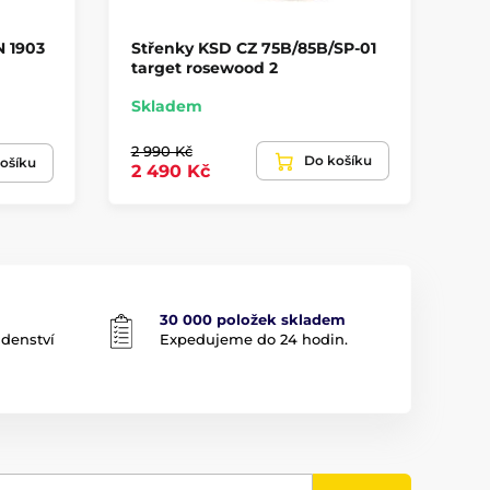
N 1903
Střenky KSD CZ 75B/85B/SP-01
St
target rosewood 2
Co
Skladem
Na
2 990 Kč
Do košíku
2 
ošíku
2 490 Kč
30 000 položek skladem
adenství
Expedujeme do 24 hodin.