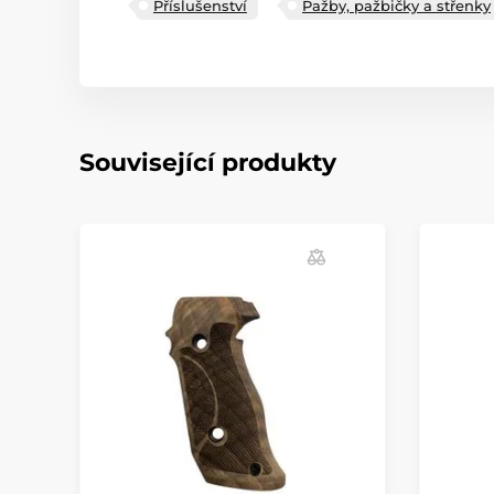
Příslušenství
Pažby, pažbičky a střenky
Související produkty