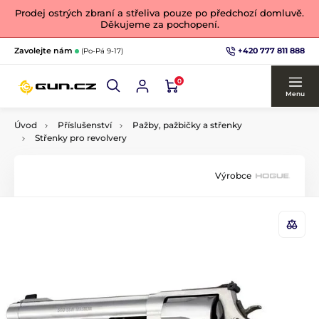
Prodej ostrých zbraní a střeliva pouze po předchozí domluvě.
Děkujeme za pochopení.
+420 777 811 888
Zavolejte nám
(Po-Pá 9-17)
0
Menu
Úvod
Příslušenství
Pažby, pažbičky a střenky
Střenky pro revolvery
Výrobce