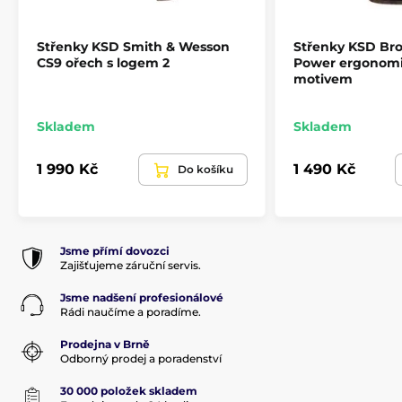
Střenky KSD Smith & Wesson
Střenky KSD Bro
CS9 ořech s logem 2
Power ergonomi
motivem
Skladem
Skladem
1 990 Kč
1 490 Kč
Do košíku
Produkt je zařazen v kategoriích
Jsme přímí dovozci
Příslušenství
Pažby, pažbičky a střenky
Zajišťujeme záruční servis.
Střenky pro revolvery
Jsme nadšení profesionálové
Rádi naučíme a poradíme.
Prodejna v Brně
Odborný prodej a poradenství
30 000 položek skladem