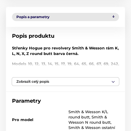
Popis a parametry
Popis produktu
Střenky Hogue pro revolvery Smith & Wesson rám K,
L, N, X, Z round butt barva černá.
Models 10, 12, 13, 14, 15, 17, 19, 64, 65, 66, 67, 69, 242,
296, 386, 396, 460, 500, 520, 547, 586, 617, 619, 620,
646, 647, 681, 686, 696, 986, Governor
Zobrazit celý popis
V případě zájmu jsme schopni pro Vás objednat
jakékoliv další střenky z nabídky této firmy.
Parametry
Gumové střenky
Gumové rukojeti Hogue jsou tvarovány z odolného
Smith & Wesson K/L
syntetického kaučuku, který není houbovitý ani lepkavý, ale
round butt
,
Smith &
Pro model
zároveň poskytuje měkký pocit pohlcující zpětný ráz bez
Wesson N round butt
,
ovlivnění přesnosti. Tento moderní kaučuk vyžaduje zcela
Smith & Wesson ostatní