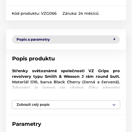
Kód produktu:
VZG066
Záruka:
24 měsíců
Popis a parametry
Popis produktu
Střenky světoznámé společnosti VZ Grips pro
revolvery typu Smith & Wesson J rám round butt.
Materiál G10, barva Black Cherry (černá a červená).
Zdrsnění je jemné ale citelné. Díky zdrsnění
nebudou střenky v ruce klouzat. Tyto střenky jsou
vhodné pro denní nošení, přesnou střelbu.
Zobrazit celý popis
Models 30, 32, 33, 34, 36, 37, 38, 43, 49, 50, 51, 60, 63,
317, 331, 337, 351PD, 360, 431PD, 631, 637, 638, 649, 650,
65
Parametry
V případě zájmu jsme schopni pro Vás objednat