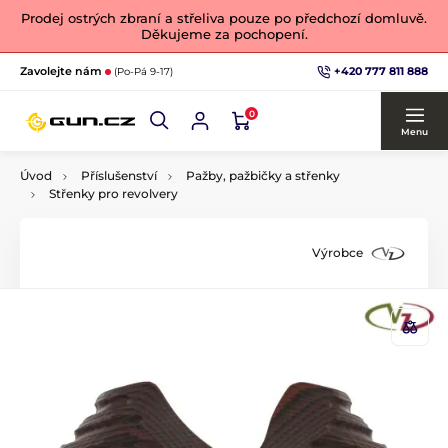
Prodej ostrých zbraní a střeliva pouze po předchozí domluvě.
Děkujeme za pochopení.
+420 777 811 888
Zavolejte nám
(Po-Pá 9-17)
0
Menu
Úvod
Příslušenství
Pažby, pažbičky a střenky
Střenky pro revolvery
Výrobce