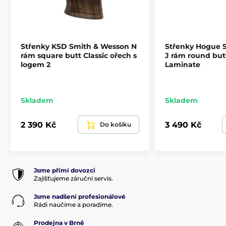
horké nebo studené na dotek.
Střenky KSD Smith & Wesson N
Střenky Hogue 
rám square butt Classic ořech s
J rám round but
logem 2
Laminate
Skladem
Skladem
2 390 Kč
3 490 Kč
Do košíku
Jsme přímí dovozci
Zajišťujeme záruční servis.
Jsme nadšení profesionálové
Rádi naučíme a poradíme.
Prodejna v Brně