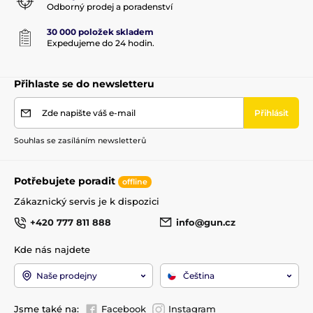
Odborný prodej a poradenství
30 000 položek skladem
Expedujeme do 24 hodin.
Přihlaste se do newsletteru
Produkt je zařazen v kategoriích
Zde napište váš e-mail
Přihlásit
Příslušenství
Pažby, pažbičky a střenky
Souhlas se zasíláním newsletterů
Střenky pro revolvery
Potřebujete poradit
offline
Zákaznický servis je k dispozici
+420 777 811 888
info@gun.cz
Kde nás najdete
Naše prodejny
Čeština
Jsme také na:
Facebook
Instagram