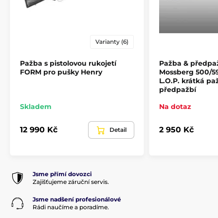
Varianty (6)
Pažba s pistolovou rukojetí
Pažba & předpa
FORM pro pušky Henry
Mossberg 500/5
L.O.P. krátká pa
předpažbí
Skladem
Na dotaz
12 990 Kč
2 950 Kč
Detail
Jsme přímí dovozci
Zajišťujeme záruční servis.
Jsme nadšení profesionálové
Rádi naučíme a poradíme.