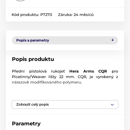
Kód produktu:
P7270
Záruka:
24 měsíců
Popis a parametry
Popis produktu
Přední pistolová rukojeť
Hera Arms CQR
pro
Picatinny/Weaver lišty 22 mm. CQR, je vyrobený z
nárazově modifikovaného polymeru.
Pažby jsou dostupné v černé barvě a pískové.
Všechny polymerové produkty HERA jsou vyráběny ve
Zobrazit celý popis
vlastních vstřikovacích formách.
Parametry