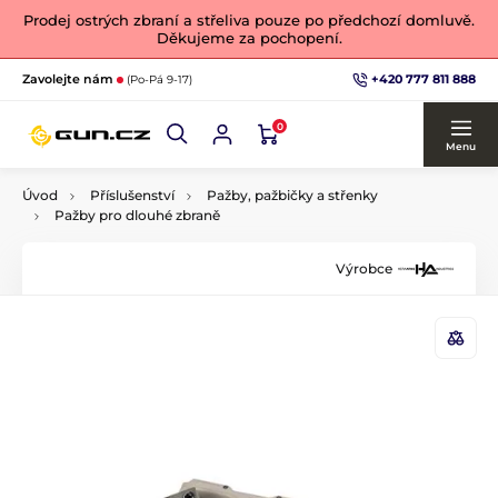
Prodej ostrých zbraní a střeliva pouze po předchozí domluvě.
Děkujeme za pochopení.
+420 777 811 888
Zavolejte nám
(Po-Pá 9-17)
0
Menu
Úvod
Příslušenství
Pažby, pažbičky a střenky
Pažby pro dlouhé zbraně
Výrobce